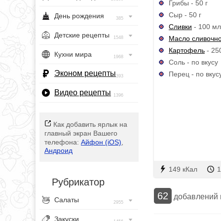
Грибы - 50 г
Сыр - 50 г
День рождения
385
Сливки
- 100 мл
Детские рецепты
Масло сливочн
1548
Картофель
- 250
Кухни мира
1968
Соль - по вкусу
Эконом рецепты
Перец - по вкус
393
Видео рецепты
1396
Как добавить ярлык на
главный экран Вашего
телефона:
Айфон (iOS)
,
Андроид
149 кКал
1
Рубрикатор
62
добавлений
Салаты
2955
Закуски