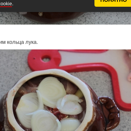
.
cookie
им кольца лука.