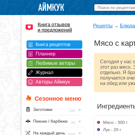
Книга отзывов
Рецепты
→
Блюда
и предложений
Мясо с кар
Книга рецептов
Планнер
Сегодня у нас 
Любимые авторы
этот раз мясо. 
Журнал
отдельно. Я бр
получается оче
Авторы Аймкук
на обед или уж
Сезонное меню
Ингредиент
Заготовки
1347
Пикник / барбекю
Мясо - 300 г
293
Лук - 20 г
На каждый день
20160