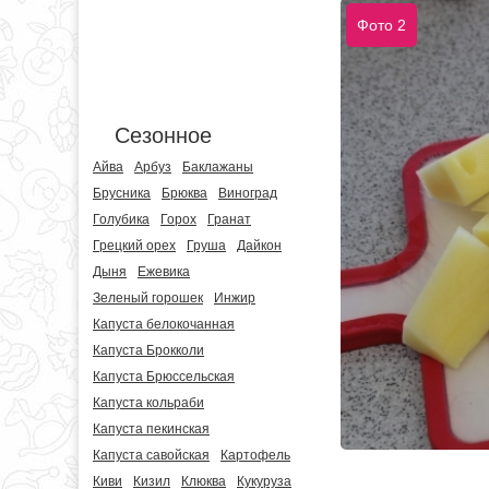
Фото 2
Сезонное
Айва
Арбуз
Баклажаны
Брусника
Брюква
Виноград
Голубика
Горох
Гранат
Грецкий орех
Груша
Дайкон
Дыня
Ежевика
Зеленый горошек
Инжир
Капуста белокочанная
Капуста Брокколи
Капуста Брюссельская
Капуста кольраби
Капуста пекинская
Капуста савойская
Картофель
Киви
Кизил
Клюква
Кукуруза