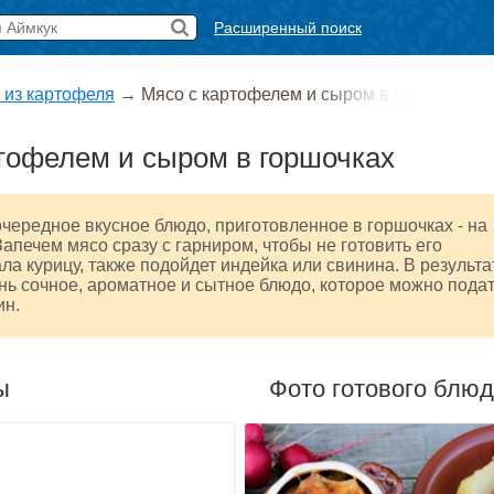
Расширенный поиск
 из картофеля
→
Мясо с картофелем и сыром в го
тофелем и сыром в горшочках
очередное вкусное блюдо, приготовленное в горшочках - на
Запечем мясо сразу с гарниром, чтобы не готовить его
ала курицу, также подойдет индейка или свинина. В результа
нь сочное, ароматное и сытное блюдо, которое можно пода
ин.
ы
Фото готового блю