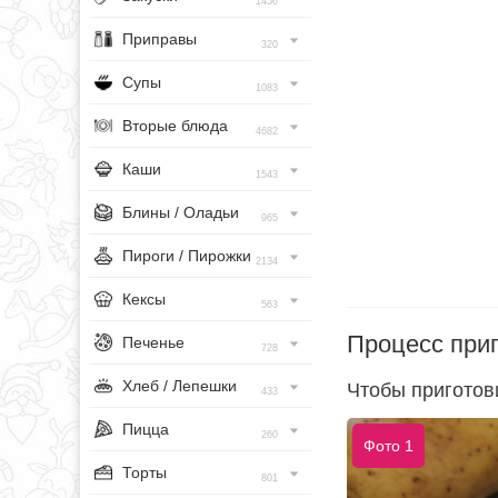
1456
Приправы
320
Супы
1083
Вторые блюда
4682
Каши
1543
Блины / Оладьи
965
Пироги / Пирожки
2134
Кексы
563
Процесс при
Печенье
728
Хлеб / Лепешки
Чтобы приготови
433
Пицца
260
Фото 1
Торты
801