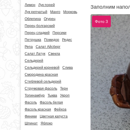
Лимон
Лук порей
Заполним напол
Лук репчатый
Манго
Морковь
Облепиха
Огурец
Фото 3
Перец болгарский
Перец сладкий
Персики
Петрушка
Помидор
Редис
Репа
Салат Айсберг
Салат Латук
Свекла
Сельдерей
Сельдерей корневой
Слива
Смородина красная
Стеблевой сельдерей
Стручковая фасоль
Терн
Топинамбур
Тыква
Укроп
Фасоль
Фасоль белая
Фасоль красная
Фейхоа
Финики
Цветная капуста
Шпинат
Яблоко