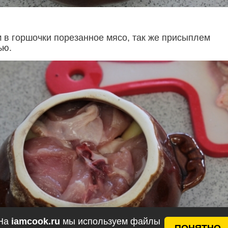
 в горшочки порезанное мясо, так же присыплем
ью.
На
iamcook.ru
мы используем файлы
ПОНЯТНО