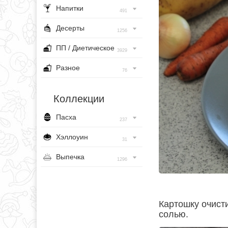
Напитки
491
Десерты
1256
ПП / Диетическое
3929
Разное
76
Коллекции
Пасха
237
Хэллоуин
31
Выпечка
1296
Картошку очист
солью.