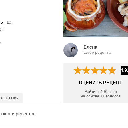
ое
- 10 г
 г
у
Елена
автор рецепта
4.9
ОЦЕНИТЬ РЕЦЕПТ
Рейтинг
4.91
из
5
на основе
11
голосов
 ч. 10 мин.
 в
книги рецептов