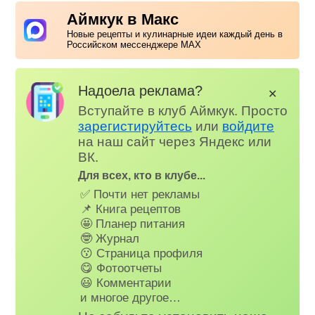
Аймкук в Макс
Новые рецепты и кулинарные идеи каждый день в
Российском мессенджере MAX
Надоела реклама?
✕
Вступайте в клуб Аймкук. Просто
зарегистируйтесь
или
войдите
на наш сайт через Яндекс или
ВК.
Для всех, кто в клубе...
✅ Почти нет рекламы
📌 Книга рецептов
🤩 Планер питания
🤓 Журнал
😗 Страница профиля
😋 Фотоотчеты
😃 Комментарии
и многое другое…