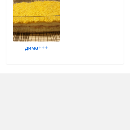
дима+++