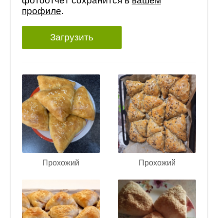
фотоотчёт сохранится в
вашем
профиле
.
Загрузить
Прохожий
Прохожий