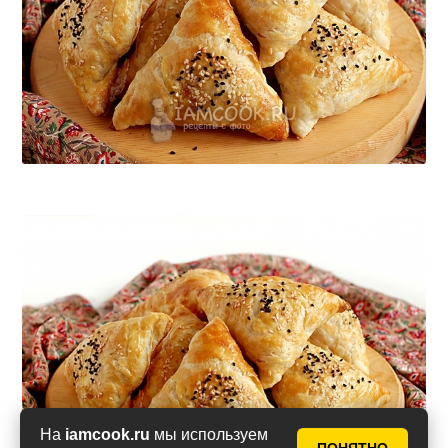
На
iamcook.ru
мы используем