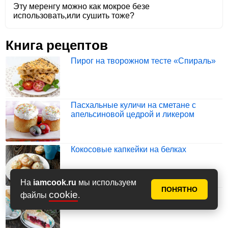
Эту меренгу можно как мокрое безе
использовать,или сушить тоже?
Книга рецептов
Пирог на творожном тесте «Спираль»
Пасхальные куличи на сметане с
апельсиновой цедрой и ликером
Кокосовые капкейки на белках
На
iamcook.ru
мы используем
ПОНЯТНО
cookie
Песочный пирог с творогом, ягодами и
файлы
.
меренгой