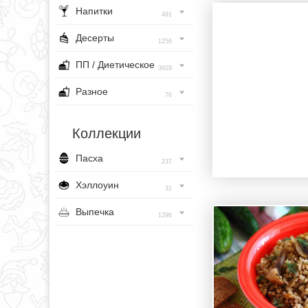
Напитки
491
Десерты
1256
ПП / Диетическое
3929
Разное
76
Коллекции
Пасха
237
Хэллоуин
31
Выпечка
1296