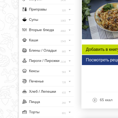
1456
Приправы
320
Супы
1083
Вторые блюда
4682
Каши
1543
Добавить в книг
Блины / Оладьи
965
Посмотреть рец
Пироги / Пирожки
2134
Кексы
563
Печенье
728
Хлеб / Лепешки
433
65 ккал
Пицца
260
Торты
801