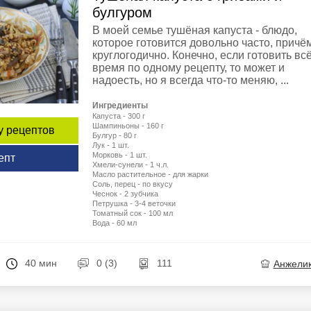
булгуром
В моей семье тушёная капуста - блюдо,
которое готовится довольно часто, причё
круглогодично. Конечно, если готовить вс
время по одному рецепту, то может и
надоесть, но я всегда что-то меняю, ...
Ингредиенты
Капуста - 300 г
Шампиньоны - 160 г
у рецептов
Булгур - 80 г
Лук - 1 шт.
Морковь - 1 шт.
епт
Хмели-сунели - 1 ч.л.
Масло растительное - для жарки
Соль, перец - по вкусу
Чеснок - 2 зубчика
Петрушка - 3-4 веточки
Томатный сок - 100 мл
Вода - 60 мл
40 мин
0 (3)
111
Анжели