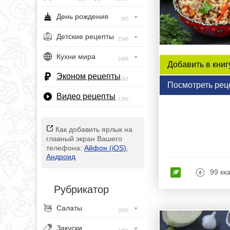
День рождения
385
Детские рецепты
1548
Кухни мира
1968
Добавить в книг
Эконом рецепты
393
Посмотреть рец
Видео рецепты
1396
Как добавить ярлык на
главный экран Вашего
телефона:
Айфон (iOS)
,
Андроид
99 кк
Рубрикатор
Салаты
2955
Закуски