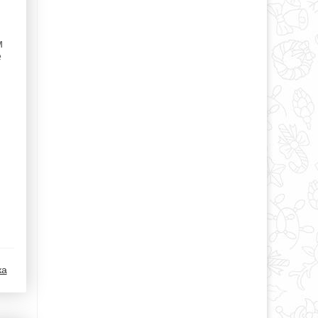
м
ё
ка