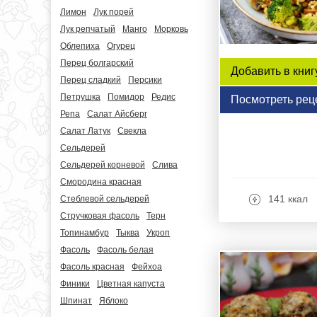
Лимон
Лук порей
Лук репчатый
Манго
Морковь
Облепиха
Огурец
Перец болгарский
Добавить в книг
Перец сладкий
Персики
Петрушка
Помидор
Редис
Посмотреть рец
Репа
Салат Айсберг
Салат Латук
Свекла
Сельдерей
Сельдерей корневой
Слива
Смородина красная
141 ккал
Стеблевой сельдерей
Стручковая фасоль
Терн
Топинамбур
Тыква
Укроп
Фасоль
Фасоль белая
Фасоль красная
Фейхоа
Финики
Цветная капуста
Шпинат
Яблоко