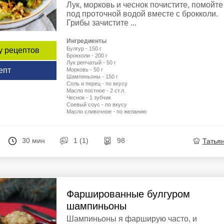
Лук, морковь и чеснок почистите, помойте
под проточной водой вместе с брокколи.
Грибы зачистите ...
Ингредиенты
Булгур - 150 г
у рецептов
Брокколи - 200 г
Лук репчатый - 50 г
епт
Морковь - 50 г
Шампиньоны - 150 г
Соль и перец - по вкусу
Масло постное - 2 ст.л.
Чеснок - 1 зубчик
Соевый соус - по вкусу
Масло сливочное - по желанию
30 мин
1 (1)
98
Татья
Фаршированные булгуром
шампиньоны
Шампиньоны я фарширую часто, и