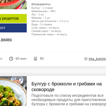
Ингредиенты
Булгур – 1 стакан
Шампиньоны – 400 г
Лук – 1 шт.
Морковь – 1 шт.
у рецептов
Масло растительное – 2-3 ст.л.
Вода – 2 стакана
епт
Соль, перец – по вкусу
Свежий укроп – по вкусу
Прованские травы – по вкусу
 видео
ал
60 мин
80
irka_kolchi
Булгур с брокколи и грибами на
сковороде
Подготовьте по списку ингредиентов все
необходимые продукты для приготовлени
булгура с брокколи и грибами на сковород