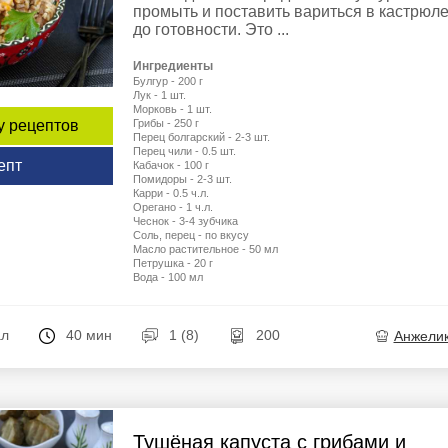
промыть и поставить вариться в кастрюл
до готовности. Это ...
Ингредиенты
Булгур - 200 г
Лук - 1 шт.
Морковь - 1 шт.
Грибы - 250 г
у рецептов
Перец болгарский - 2-3 шт.
Перец чили - 0.5 шт.
епт
Кабачок - 100 г
Помидоры - 2-3 шт.
Карри - 0.5 ч.л.
Орегано - 1 ч.л.
Чеснок - 3-4 зубчика
Соль, перец - по вкусу
Масло растительное - 50 мл
Петрушка - 20 г
Вода - 100 мл
ал
40 мин
1 (8)
200
Анжели
Тушёная капуста с грибами и