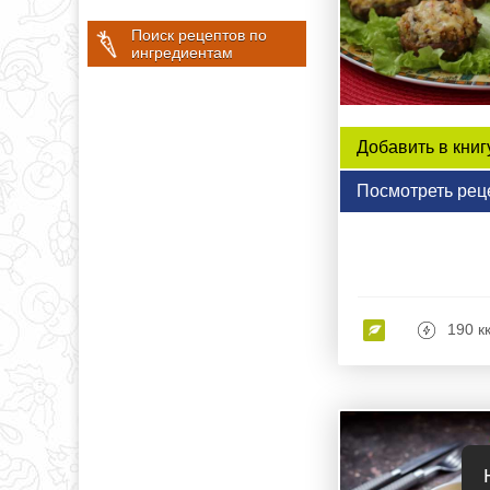
Поиск рецептов по
ингредиентам
Добавить в книг
Посмотреть рец
190 к