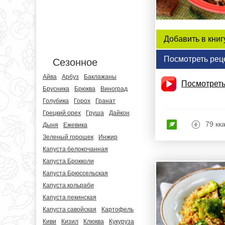
Добавить в книг
Посмотреть рец
Сезонное
Айва
Арбуз
Баклажаны
Посмотреть
Брусника
Брюква
Виноград
Голубика
Горох
Гранат
Грецкий орех
Груша
Дайкон
79 кк
Дыня
Ежевика
Зеленый горошек
Инжир
Капуста белокочанная
Капуста Брокколи
Капуста Брюссельская
Капуста кольраби
Капуста пекинская
Капуста савойская
Картофель
Киви
Кизил
Клюква
Кукуруза