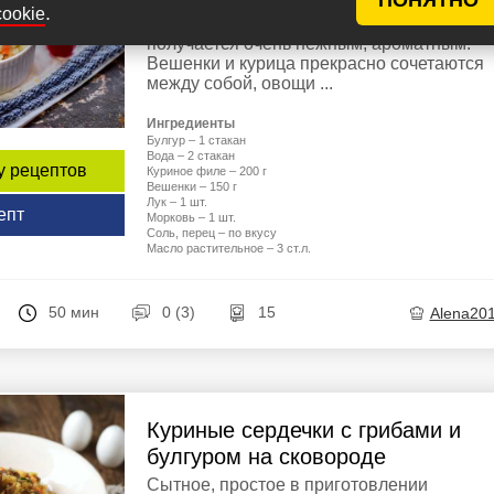
вкусное и простое в приготовлении блюдо
.
cookie
которое понравится многим. Булгур
получается очень нежным, ароматным.
Вешенки и курица прекрасно сочетаются
между собой, овощи ...
Ингредиенты
Булгур – 1 стакан
Вода – 2 стакан
у рецептов
Куриное филе – 200 г
Вешенки – 150 г
Лук – 1 шт.
епт
Морковь – 1 шт.
Соль, перец – по вкусу
Масло растительное – 3 ст.л.
50 мин
0 (3)
15
Alena20
Куриные сердечки с грибами и
булгуром на сковороде
Сытное, простое в приготовлении