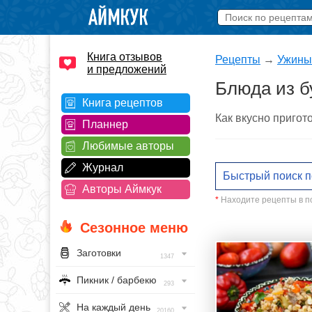
Книга отзывов
Рецепты
→
Ужины
и предложений
Блюда из б
Книга рецептов
Как вкусно пригот
Планнер
Любимые авторы
Журнал
Авторы Аймкук
*
Находите рецепты в по
Сезонное меню
Заготовки
1347
Пикник / барбекю
293
На каждый день
20160