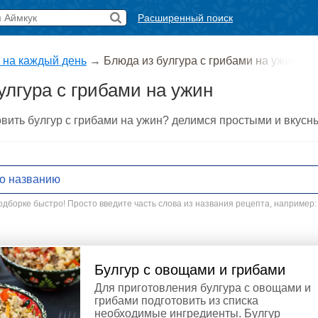
Расширенный поиск
 на каждый день
→
Блюда из булгура с грибами на ужин
улгура с грибами на ужин
овить булгур с грибами на ужин? делимся простыми и вкус
дборке быстро! Просто введите часть слова из названия рецепта, например:
Булгур с овощами и грибами
Для приготовления булгура с овощами и
грибами подготовить из списка
необходимые ингредиенты. Булгур