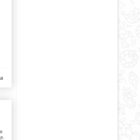
na
я
е.