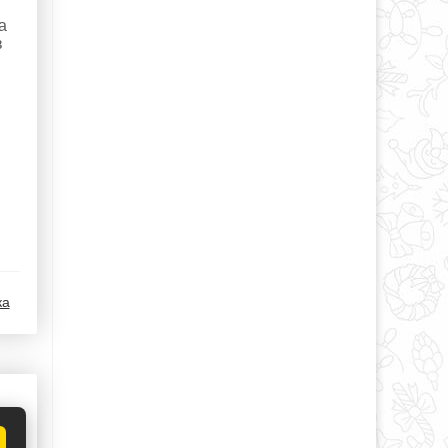
а
в
ка