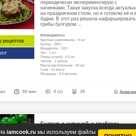
периодически экспериментирую с
начинками. Такая закуска всегда актуальн
на праздничном столе, но я готовлю её и 
будни. В этот раз решила нафаршировать
грибы булгуром ...
Ингредиенты
Крупные шампиньоны - 9 шт.
у рецептов
Булгур - 200 г
Моцарелла - 120 г
епт
Лук - 1 шт.
Перец острый - 0.5 шт.
Чеснок - 1 зубчик
Масло растительное - 50 мл
Соль - по вкусу
Петрушка - 4-5 веточек
кал
60 мин
0 (1)
26
Анжели
Булгур с курицей и грибами
На
iamcook.ru
мы используем файлы
Булгур с курицей и грибами – это очень
ПОНЯТНО