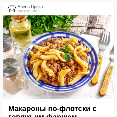
Алена Прика
автор рецепта
Макароны по-флотски с
говяжьим фаршем