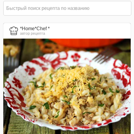
*Home*Chef *
автор рецепта