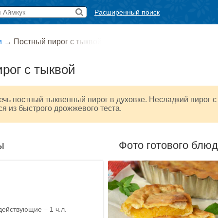
Расширенный поиск
и
→
Постный пирог с тыквой
рог с тыквой
чь постный тыквенный пирог в духовке. Несладкий пирог с
ся из быстрого дрожжевого теста.
ы
Фото готового блю
ействующие – 1 ч.л.