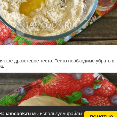
ягкое дрожжевое тесто. Тесто необходимо убрать в
а.
На
iamcook.ru
мы используем файлы
ПОНЯТНО