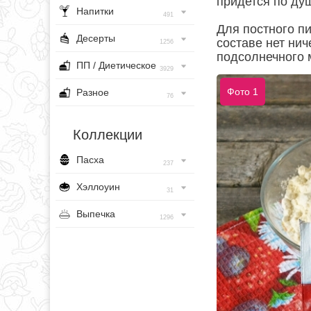
придется по ду
Напитки
491
Для постного пи
Десерты
составе нет ни
1256
подсолнечного 
ПП / Диетическое
3929
Фото 1
Разное
76
Коллекции
Пасха
237
Хэллоуин
31
Выпечка
1296