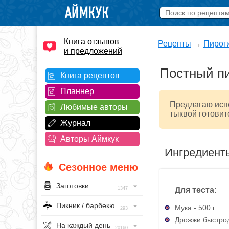
Книга отзывов
Рецепты
→
Пирог
и предложений
Постный пи
Книга рецептов
Планнер
Предлагаю испе
Любимые авторы
тыквой готовит
Журнал
Авторы Аймкук
Ингредиент
Сезонное меню
Заготовки
Для теста:
1347
Пикник / барбекю
Мука - 500 г
293
Дрожжи быстрод
На каждый день
20160