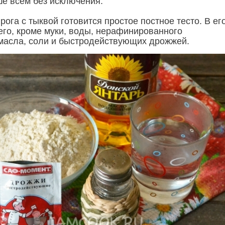
ше всем без исключения.
рога с тыквой готовится простое постное тесто. В ег
чего, кроме муки, воды, нерафинированного
масла, соли и быстродействующих дрожжей.