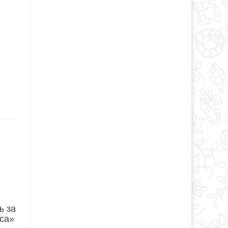
ь за
са»