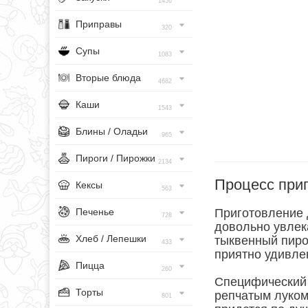
1456
Приправы
320
Супы
1083
Вторые блюда
4682
Каши
1543
Блины / Оладьи
965
Пироги / Пирожки
2134
Процесс при
Кексы
563
Печенье
Приготовление 
728
довольно увлек
Хлеб / Лепешки
тыквенный пирог
433
приятно удивле
Пицца
260
Специфический 
Торты
репчатым луком
801