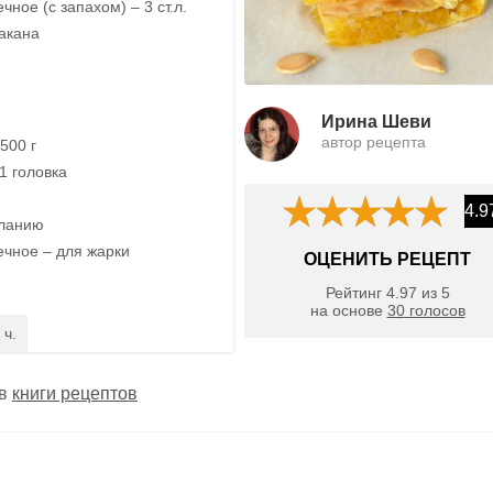
ное (с запахом) – 3 ст.л.
такана
Ирина Шеви
автор рецепта
500 г
1 головка
4.9
еланию
чное – для жарки
ОЦЕНИТЬ РЕЦЕПТ
Рейтинг
4.97
из
5
на основе
30
голосов
 ч.
 в
книги рецептов