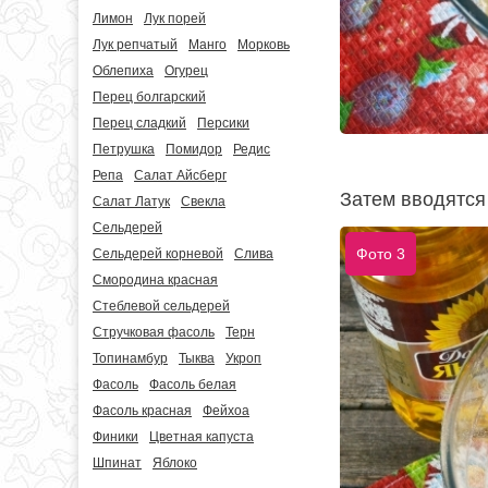
Лимон
Лук порей
Лук репчатый
Манго
Морковь
Облепиха
Огурец
Перец болгарский
Перец сладкий
Персики
Петрушка
Помидор
Редис
Репа
Салат Айсберг
Затем вводятся
Салат Латук
Свекла
Сельдерей
Фото 3
Сельдерей корневой
Слива
Смородина красная
Стеблевой сельдерей
Стручковая фасоль
Терн
Топинамбур
Тыква
Укроп
Фасоль
Фасоль белая
Фасоль красная
Фейхоа
Финики
Цветная капуста
Шпинат
Яблоко