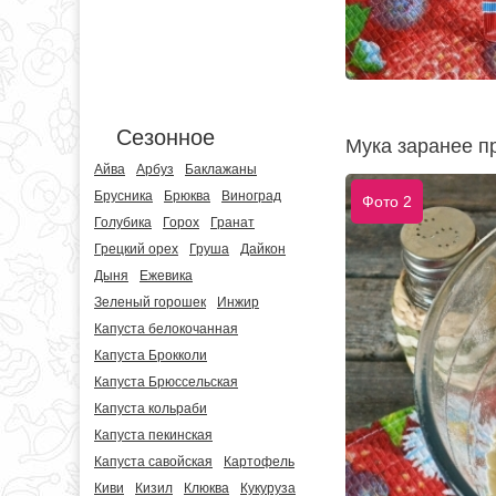
Сезонное
Мука заранее п
Айва
Арбуз
Баклажаны
Брусника
Брюква
Виноград
Фото 2
Голубика
Горох
Гранат
Грецкий орех
Груша
Дайкон
Дыня
Ежевика
Зеленый горошек
Инжир
Капуста белокочанная
Капуста Брокколи
Капуста Брюссельская
Капуста кольраби
Капуста пекинская
Капуста савойская
Картофель
Киви
Кизил
Клюква
Кукуруза