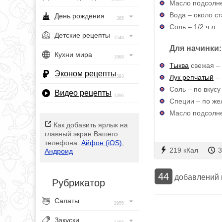
Масло подсолнеч
Вода – около с
День рождения
385
Соль – 1/2 ч.л.
Детские рецепты
1548
Для начинки:
Кухни мира
1968
Тыква
свежая – 
Эконом рецепты
Лук репчатый
– 
393
Соль – по вкусу
Видео рецепты
1396
Специи – по ж
Масло подсолне
Как добавить ярлык на
главный экран Вашего
телефона:
Айфон (iOS)
,
219 кКал
3
Андроид
44
добавлений
Рубрикатор
Салаты
2955
Закуски