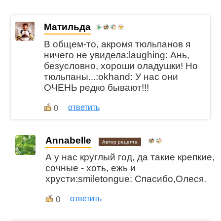
Матильда
В общем-то, акромя тюльпанов я
ничего не увидела:laughing: Ань,
безусловно, хороши оладушки! Но
тюльпаны...:okhand: У нас они
ОЧЕНЬ редко бывают!!!
ответить
0
Annabelle
Автор рецепта
А у нас круглый год, да такие крепкие,
сочные - хоть, ежь и
хрусти:smiletongue: Спасибо,Олеся.
0
ответить