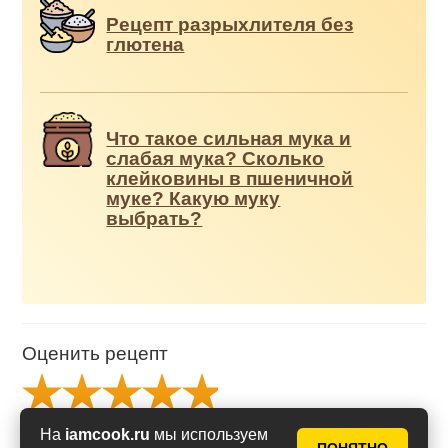
Рецепт разрыхлителя без
глютена
Что такое сильная мука и
слабая мука? Сколько
клейковины в пшеничной
муке? Какую муку
выбрать?
Оценить рецепт
Рейтинг
4.94
из
5
На
iamcook.ru
мы используем
на основе
34
голосов