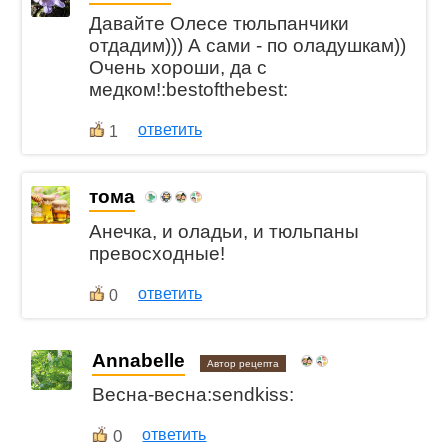
Давайте Олесе тюльпанчики
отдадим))) А сами - по оладушкам))
Очень хороши, да с
медком!:bestofthebest:
ответить
1
тома
Анечка, и оладьи, и тюльпаны
превосходные!
ответить
0
Annabelle
Автор рецепта
Весна-весна:sendkiss:
0
ответить