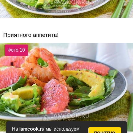
Приятного аппетита!
Фото 10
На
iamcook.ru
мы используем