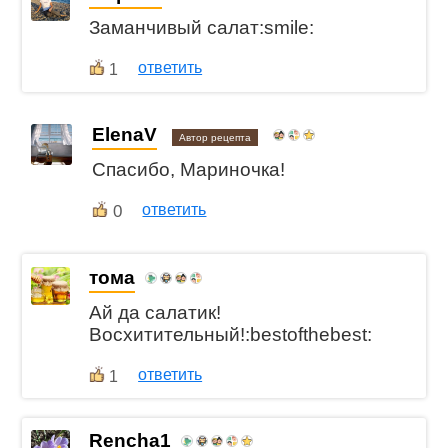
Заманчивый салат:smile:
ответить
1
ElenaV
Автор рецепта
Спасибо, Мариночка!
0
ответить
тома
Ай да салатик!
Восхитительный!:bestofthebest:
ответить
1
Rencha1