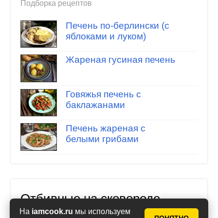
Подборка рецептов
Печень по-берлински (с
яблоками и луком)
Жареная гусиная печень
Говяжья печень с
баклажанами
Печень жареная с
белыми грибами
Отбивные на сковороде
Подборка рецептов
На
iamcook.ru
мы используем