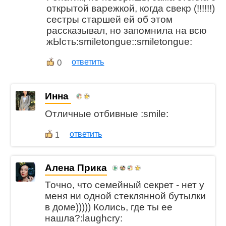
открытой варежкой, когда свекр (!!!!!!)
сестры старшей ей об этом
рассказывал, но запомнила на всю
жЫсть:smiletongue::smiletongue:
0
ответить
Инна
Отличные отбивные :smile:
ответить
1
Алена Прика
Точно, что семейный секрет - нет у
меня ни одной стеклянной бутылки
в доме))))) Колись, где ты ее
нашла?:laughcry: