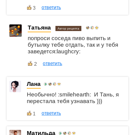
ответить
3
Татьяна
Автор рецепта
попроси соседа пиво выпить и
бутылку тебе отдать, так и у тебя
заведется:laughcry:
2
ответить
Лана
Необычно! :smilehearth: И Тань, я
перестала тебя узнавать )))
ответить
1
Матильда