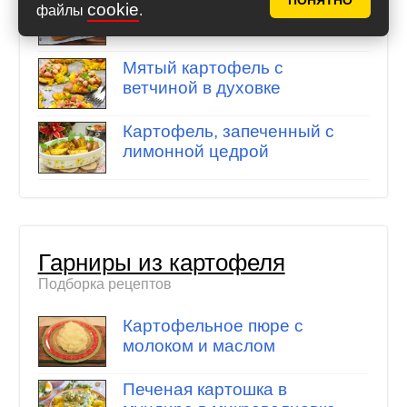
ПОНЯТНО
«Отмороженный»
cookie
файлы
.
картофель в духовке
Мятый картофель с
ветчиной в духовке
Картофель, запеченный с
лимонной цедрой
Гарниры из картофеля
Подборка рецептов
Картофельное пюре с
молоком и маслом
Печеная картошка в