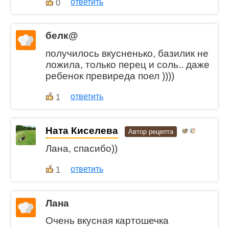
ответить
0
белк@
получилось вкусненько, базилик не
ложила, только перец и соль.. даже
ребенок превиреда поел ))))
ответить
1
Ната Киселева
Автор рецепта
Лана, спасибо))
ответить
1
Лана
Очень вкусная картошечка