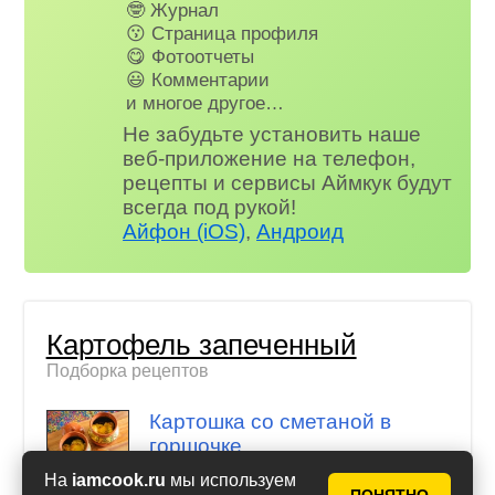
🤓 Журнал
😗 Страница профиля
😋 Фотоотчеты
😃 Комментарии
и многое другое…
Не забудьте установить наше
веб-приложение на телефон,
рецепты и сервисы Аймкук будут
всегда под рукой!
Айфон (iOS)
,
Андроид
Картофель запеченный
Подборка рецептов
Картошка со сметаной в
горшочке
На
iamcook.ru
мы используем