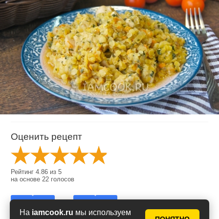
Оценить рецепт
Рейтинг
4.86
из
5
на основе
22
голосов
На
iamcook.ru
мы используем