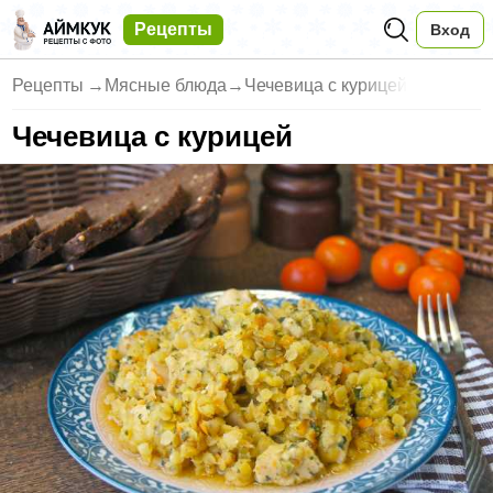
Рецепты
Вход
Рецепты
→
Мясные блюда
→
Чечевица с курицей
Чечевица с курицей