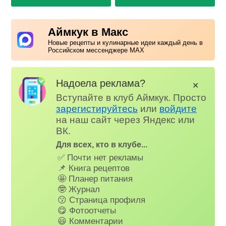
Аймкук в Макс
Новые рецепты и кулинарные идеи каждый день в
Российском мессенджере MAX
Надоела реклама?
✕
Вступайте в клуб Аймкук. Просто
зарегистируйтесь
или
войдите
на наш сайт через Яндекс или
ВК.
Для всех, кто в клубе...
✅ Почти нет рекламы
📌 Книга рецептов
🤩 Планер питания
🤓 Журнал
😗 Страница профиля
😋 Фотоотчеты
😃 Комментарии