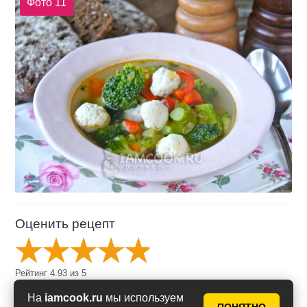
Фото 11
Оценить рецепт
Рейтинг
4.93
из
5
на основе
14
голосов
На
iamcook.ru
мы используем