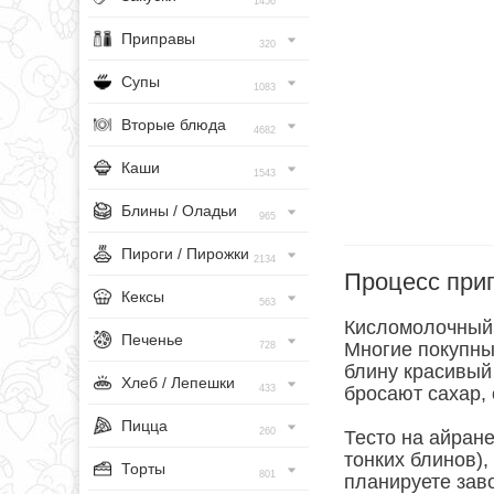
1456
Приправы
320
Супы
1083
Вторые блюда
4682
Каши
1543
Блины / Оладьи
965
Пироги / Пирожки
2134
Процесс при
Кексы
563
Кисломолочный 
Печенье
Многие покупны
728
блину красивый
Хлеб / Лепешки
433
бросают сахар,
Пицца
260
Тесто на айран
тонких блинов),
Торты
801
планируете зав