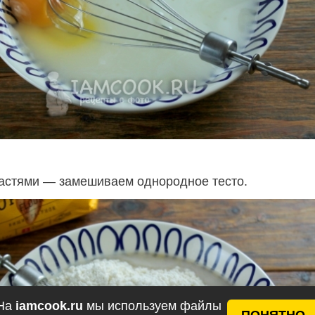
астями — замешиваем однородное тесто.
На
iamcook.ru
мы используем файлы
ПОНЯТНО