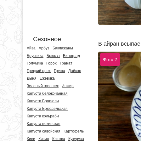
Сезонное
В айран всыпае
Айва
Арбуз
Баклажаны
Брусника
Брюква
Виноград
Фото 2
Голубика
Горох
Гранат
Грецкий орех
Груша
Дайкон
Дыня
Ежевика
Зеленый горошек
Инжир
Капуста белокочанная
Капуста Брокколи
Капуста Брюссельская
Капуста кольраби
Капуста пекинская
Капуста савойская
Картофель
Киви
Кизил
Клюква
Кукуруза