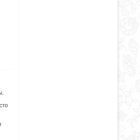
ы.
сто
о