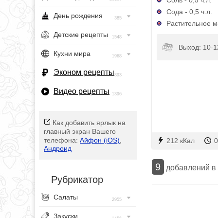
Сода - 0,5 ч.л.
День рождения
385
Растительное м
Детские рецепты
1548
Выход: 10-1
Кухни мира
1968
Эконом рецепты
393
Видео рецепты
1396
Как добавить ярлык на
главный экран Вашего
телефона:
Айфон (iOS)
,
212 кКал
0
Андроид
9
добавлений в
Рубрикатор
Салаты
2955
Закуски