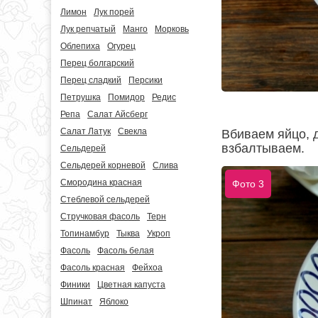
Лимон
Лук порей
Лук репчатый
Манго
Морковь
Облепиха
Огурец
Перец болгарский
Перец сладкий
Персики
Петрушка
Помидор
Редис
Репа
Салат Айсберг
Салат Латук
Свекла
Вбиваем яйцо, 
взбалтываем.
Сельдерей
Сельдерей корневой
Слива
Смородина красная
Фото 3
Стеблевой сельдерей
Стручковая фасоль
Терн
Топинамбур
Тыква
Укроп
Фасоль
Фасоль белая
Фасоль красная
Фейхоа
Финики
Цветная капуста
Шпинат
Яблоко