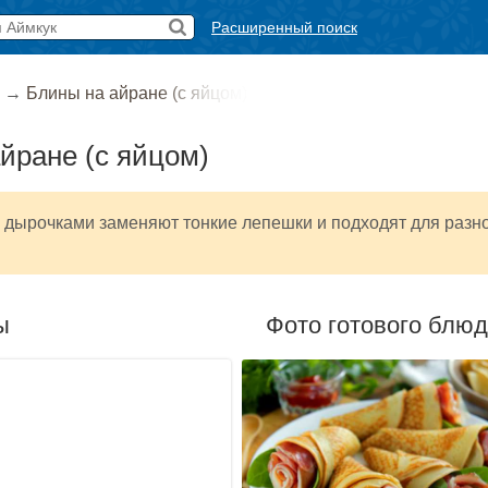
Расширенный поиск
→
Блины на айране (с яйцом)
йране (с яйцом)
 дырочками заменяют тонкие лепешки и подходят для разн
ы
Фото готового блю