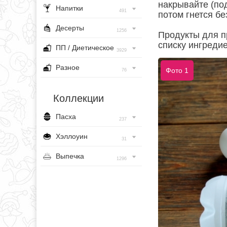
накрывайте (под
Напитки
491
потом гнется бе
Десерты
1256
Продукты для п
списку ингредие
ПП / Диетическое
3929
Разное
Фото 1
76
Коллекции
Пасха
237
Хэллоуин
31
Выпечка
1296