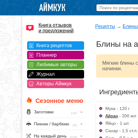
Книга отзывов
Рецепты
→
Блины
и предложений
Блины на а
Книга рецептов
Планнер
Мягкие блины с
Любимые авторы
начинки.
Журнал
Авторы Аймкук
Ингредиент
Сезонное меню
Мука - 120 г
Заготовки
1347
Айран
- 200 мл
Яйцо - 1 шт.
Пикник / барбекю
293
Сахар - 1,5 ст.л.
На каждый день
Соль - 0,5 ч.л.
20160