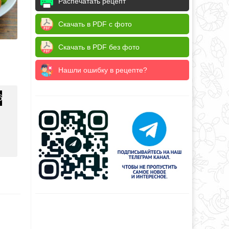
Распечатать рецепт
Скачать в PDF с фото
Скачать в PDF без фото
Нашли ошибку в рецепте?
6