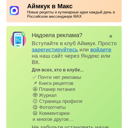
Аймкук в Макс
Новые рецепты и кулинарные идеи каждый день в
Российском мессенджере MAX
Надоела реклама?
✕
Вступайте в клуб Аймкук. Просто
зарегистируйтесь
или
войдите
на наш сайт через Яндекс или
ВК.
Для всех, кто в клубе...
✅ Почти нет рекламы
📌 Книга рецептов
🤩 Планер питания
🤓 Журнал
😗 Страница профиля
😋 Фотоотчеты
😃 Комментарии
и многое другое…
Не забудьте установить наше