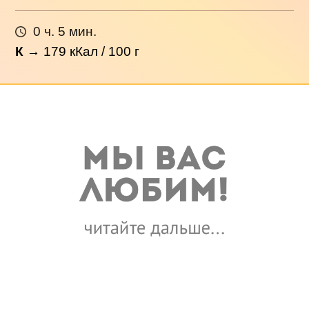
0 ч. 5 мин.
К
→
179
кКал / 100 г