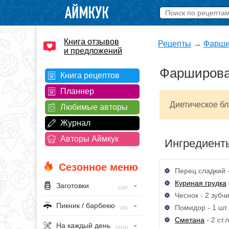
Книга отзывов
Рецепты
→
Фарши
и предложений
Фарширова
Книга рецептов
Планнер
Диетическое бл
Любимые авторы
Журнал
Авторы Аймкук
Ингредиент
Сезонное меню
Перец сладкий -
Куриная грудка
Заготовки
1347
Чеснок - 2 зубч
Пикник / барбекю
Помидор - 1 шт.
293
Сметана
- 2 ст.л
На каждый день
20160