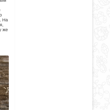
ным
е
ю
. На
я,
у же