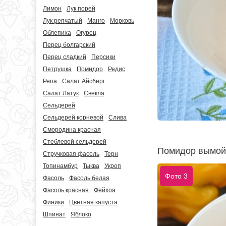
Лимон
Лук порей
Лук репчатый
Манго
Морковь
Облепиха
Огурец
Перец болгарский
Перец сладкий
Персики
Петрушка
Помидор
Редис
Репа
Салат Айсберг
Салат Латук
Свекла
Сельдерей
Сельдерей корневой
Слива
Смородина красная
Стеблевой сельдерей
Помидор вымойт
Стручковая фасоль
Терн
Топинамбур
Тыква
Укроп
Фото 3
Фасоль
Фасоль белая
Фасоль красная
Фейхоа
Финики
Цветная капуста
Шпинат
Яблоко