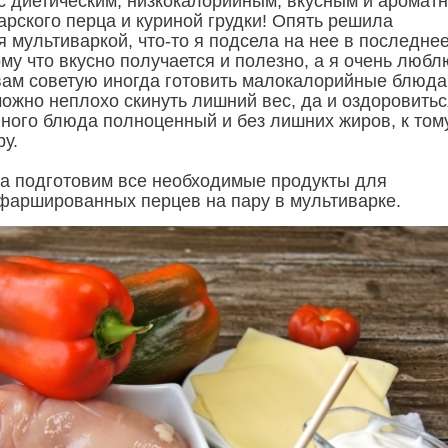
м с диетическим, низкокалорийным, вкусным и аромат
арского перца и куриной грудки! Опять решила
 мультиваркой, что-то я подсела на нее в последне
ому что вкусно получается и полезно, а я очень любл
вам советую иногда готовить малокалорийные блюда
ожно неплохо скинуть лишний вес, да и оздоровитьс
нного блюда полноценный и без лишних жиров, к том
ру.
ла подготовим все необходимые продукты для
фаршированных перцев на пару в мультиварке.