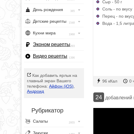
Сыр - 50 г
Соль - по вкусу
День рождения
385
Перец - по вкус
Детские рецепты
Вода - 1,5 литр
1548
Кухни мира
1968
Эконом рецепты
393
Видео рецепты
1396
Как добавить ярлык на
главный экран Вашего
96 кКал
0 
телефона:
Айфон (iOS)
,
Андроид
24
добавлений
Рубрикатор
Салаты
2955
Закуски