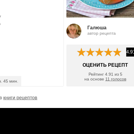
у
а
Галюша
автор рецепта
4.9
ОЦЕНИТЬ РЕЦЕПТ
Рейтинг
4.91
из
5
на основе
11
голосов
ч. 45 мин.
 в
книги рецептов