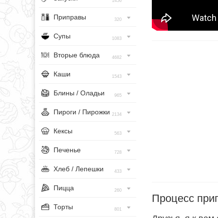
1456
Приправы
320
Супы
1083
Вторые блюда
4682
Каши
1543
Блины / Оладьи
965
Пироги / Пирожки
2134
Кексы
563
Печенье
728
Хлеб / Лепешки
433
Пицца
260
Процесс при
Торты
801