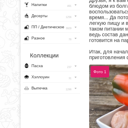
Друзья, я к ва
Напитки
блюдом из болг
491
воспользоваться
Десерты
время... Да пот
1256
легкую пищу и 
ПП / Диетическое
таком питании м
3929
ведь состав да
Разное
готовится на па
76
Итак, для нача
Коллекции
приготовления 
Пасха
237
Фото 1
Хэллоуин
31
Выпечка
1296