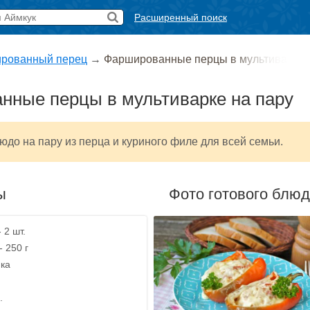
Расширенный поиск
рованный перец
→
Фаршированные перцы в мультива
нные перцы в мультиварке на пару
юдо на пару из перца и куриного филе для всей семьи.
ы
Фото готового блю
 2 шт.
- 250 г
ика
.