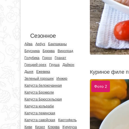
Сезонное
Айва
Арбуз
Баклажаны
Брусника
Брюква
Виноград
Голубика
Горох
Гранат
Грецкий орех
Груша
Дайкон
Куриное филе п
Дыня
Ежевика
Зеленый горошек
Инжир
Капуста белокочанная
Фото 2
Капуста Брокколи
Капуста Брюссельская
Капуста кольраби
Капуста пекинская
Капуста савойская
Картофель
Киви
Кизил
Клюква
Кукуруза