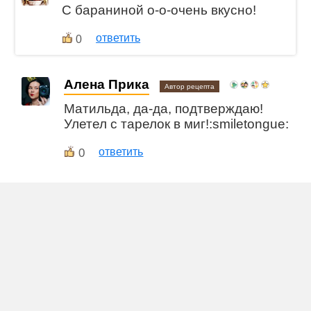
С бараниной о-о-очень вкусно!
ответить
0
Алена Прика
Автор рецепта
Матильда, да-да, подтверждаю!
Улетел с тарелок в миг!:smiletongue:
0
ответить