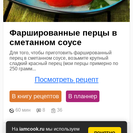
Фаршированные перцы в
сметанном соусе
Для того, чтобы приготовить фаршированный
перец в сметанном соусе, возьмите крупный
сладкий красный перец (мои перцы примерно по
250 грамм...
Посмотреть рецепт
В книгу рецептов
В планнер
60 мин
8
36
На
iamcook.ru
мы используем
Ингредиенты