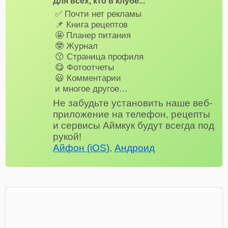
Для всех, кто в клубе...
✅ Почти нет рекламы
📌 Книга рецептов
🤩 Планер питания
🤓 Журнал
😗 Страница профиля
😋 Фотоотчеты
😃 Комментарии
и многое другое…
Не забудьте установить наше веб-
приложение на телефон, рецепты
и сервисы Аймкук будут всегда под
рукой!
Айфон (iOS)
,
Андроид