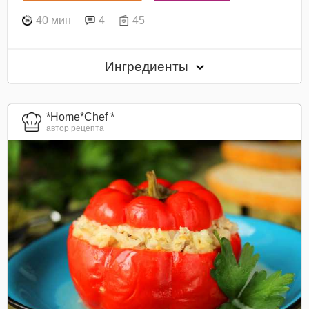
40 мин
4
45
Ингредиенты
*Home*Chef *
автор рецепта