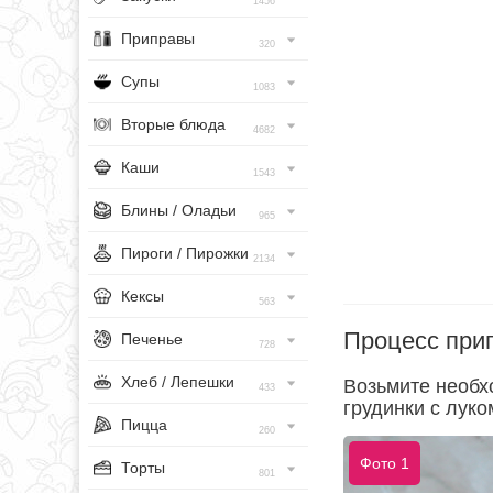
1456
Приправы
320
Супы
1083
Вторые блюда
4682
Каши
1543
Блины / Оладьи
965
Пироги / Пирожки
2134
Кексы
563
Процесс при
Печенье
728
Хлеб / Лепешки
Возьмите необх
433
грудинки с луко
Пицца
260
Фото 1
Торты
801