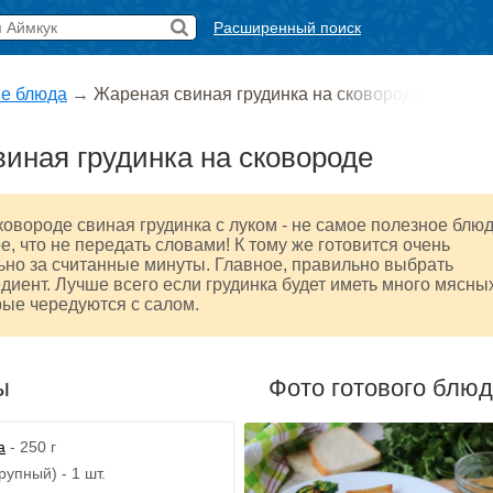
Расширенный поиск
е блюда
→
Жареная свиная грудинка на сковороде
иная грудинка на сковороде
овороде свиная грудинка с луком - не самое полезное блюд
е, что не передать словами! К тому же готовится очень
ьно за считанные минуты. Главное, правильно выбрать
диент. Лучше всего если грудинка будет иметь много мясны
рые чередуются с салом.
ы
Фото готового блю
а
- 250 г
рупный) - 1 шт.