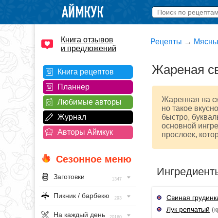
Книга отзывов
Рецепты
→
Мясны
и предложений
Жареная св
Книга рецептов
Планнер
Жаренная на ск
Любимые авторы
но такое вкусно
Журнал
быстро, буквал
основной ингре
Авторы Аймкук
прослоек, кото
Сезонное меню
Ингредиент
Заготовки
1347
Пикник / барбекю
Свиная грудинк
293
Лук репчатый
(к
На каждый день
20160