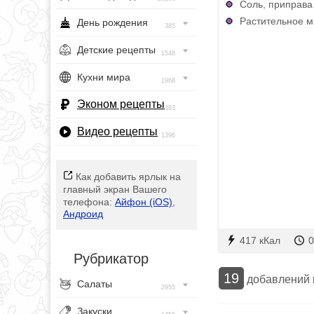
Соль, приправа 
Растительное ма
День рождения
385
Детские рецепты
1548
Кухни мира
1968
Эконом рецепты
393
Видео рецепты
1396
Как добавить ярлык на
главный экран Вашего
телефона:
Айфон (iOS)
,
Андроид
417 кКал
0
Рубрикатор
19
добавлений
Салаты
2955
Закуски