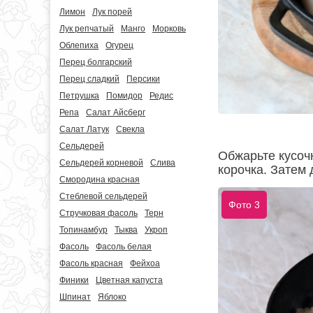
Лимон
Лук порей
Лук репчатый
Манго
Морковь
Облепиха
Огурец
Перец болгарский
Перец сладкий
Персики
Петрушка
Помидор
Редис
Репа
Салат Айсберг
Салат Латук
Свекла
Сельдерей
Обжарьте кусоч
Сельдерей корневой
Слива
корочка. Затем
Смородина красная
Стеблевой сельдерей
Фото 3
Стручковая фасоль
Терн
Топинамбур
Тыква
Укроп
Фасоль
Фасоль белая
Фасоль красная
Фейхоа
Финики
Цветная капуста
Шпинат
Яблоко