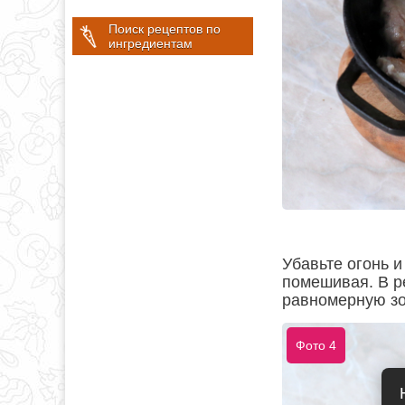
Поиск рецептов по
ингредиентам
Убавьте огонь и
помешивая. В ре
равномерную зо
Фото 4