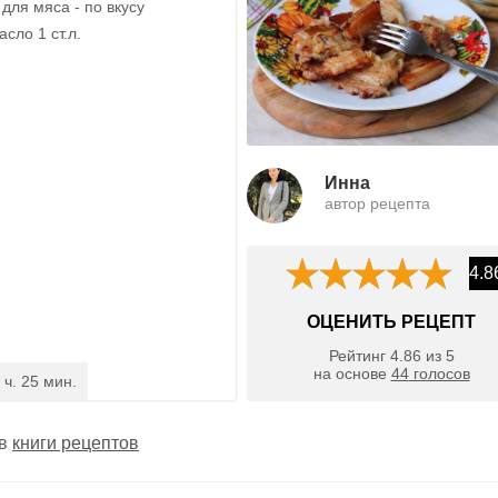
для мяса - по вкусу
сло 1 ст.л.
Инна
автор рецепта
4.8
ОЦЕНИТЬ РЕЦЕПТ
Рейтинг
4.86
из
5
на основе
44
голосов
 ч. 25 мин.
 в
книги рецептов