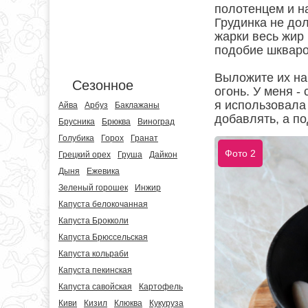
полотенцем и на
Грудинка не до
жарки весь жир 
подобие шкваро
Выложите их на
Сезонное
огонь. У меня -
я использовала
Айва
Арбуз
Баклажаны
добавлять, а по
Брусника
Брюква
Виноград
Голубика
Горох
Гранат
Фото 2
Грецкий орех
Груша
Дайкон
Дыня
Ежевика
Зеленый горошек
Инжир
Капуста белокочанная
Капуста Брокколи
Капуста Брюссельская
Капуста кольраби
Капуста пекинская
Капуста савойская
Картофель
Киви
Кизил
Клюква
Кукуруза