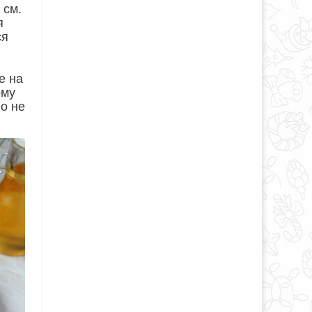
 см.
я
ся
е на
ому
о не