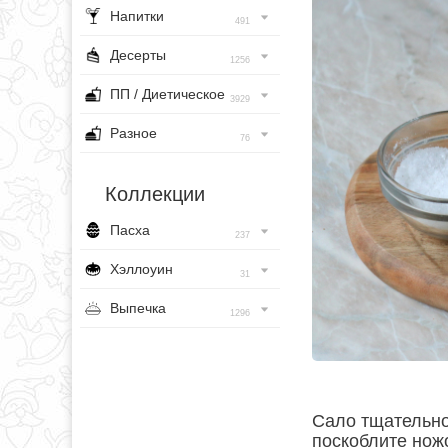
Напитки
491
Десерты
1256
ПП / Диетическое
3929
Разное
76
Коллекции
Пасха
237
Хэллоуин
31
Выпечка
1296
Сало тщательно
поскоблите нож