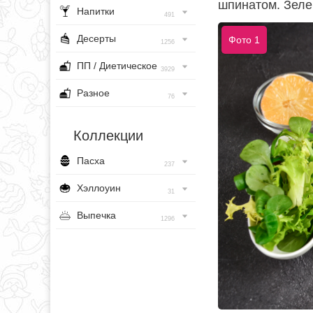
шпинатом. Зеле
Напитки
491
Десерты
Фото 1
1256
ПП / Диетическое
3929
Разное
76
Коллекции
Пасха
237
Хэллоуин
31
Выпечка
1296