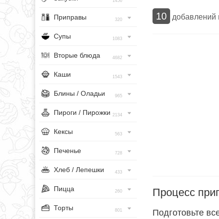
1456
10
добавлений
Приправы
320
Супы
1083
Вторые блюда
4682
Каши
1543
Блины / Оладьи
965
Пироги / Пирожки
2134
Кексы
563
Печенье
728
Хлеб / Лепешки
433
Пицца
Процесс при
260
Торты
801
Подготовьте вс