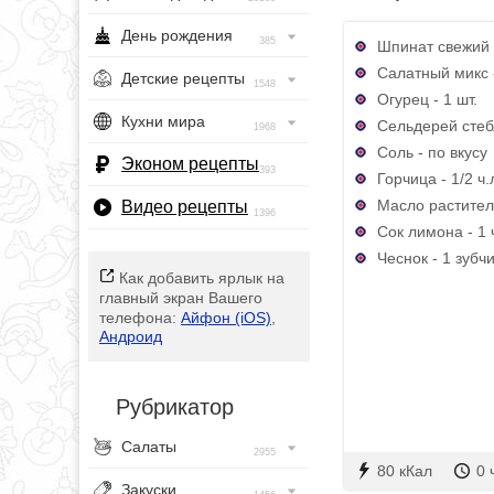
День рождения
385
Шпинат свежий -
Салатный микс -
Детские рецепты
1548
Огурец - 1 шт.
Кухни мира
Сельдерей стебл
1968
Соль - по вкусу
Эконом рецепты
393
Горчица - 1/2 ч.
Масло раститель
Видео рецепты
1396
Сок лимона - 1 
Чеснок - 1 зубч
Как добавить ярлык на
главный экран Вашего
телефона:
Айфон (iOS)
,
Андроид
Рубрикатор
Салаты
2955
80 кКал
0 
Закуски