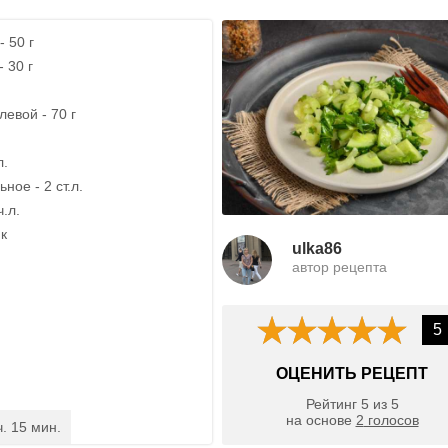
 50 г
 30 г
евой - 70 г
л.
ное - 2 ст.л.
ч.л.
ик
ulka86
автор рецепта
5
ОЦЕНИТЬ РЕЦЕПТ
Рейтинг
5
из
5
на основе
2
голосов
ч. 15 мин.