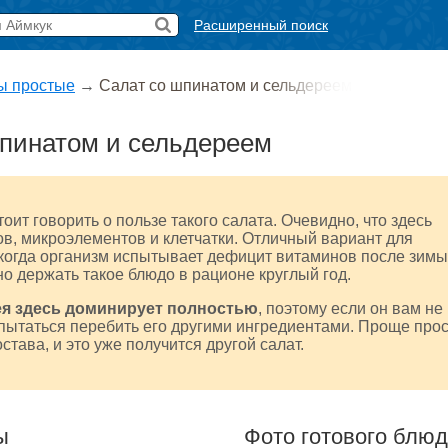
Расширенный поиск
ы простые
→
Салат со шпинатом и сельдереем
пинатом и сельдереем
оит говорить о пользе такого салата. Очевидно, что здесь
в, микроэлементов и клетчатки. Отличный вариант для
когда организм испытывает дефицит витаминов после зимы
о держать такое блюдо в рационе круглый год.
ея здесь доминирует полностью
, поэтому если он вам не
 пытаться перебить его другими ингредиентами. Проще про
остава, и это уже получится другой салат.
ы
Фото готового блю