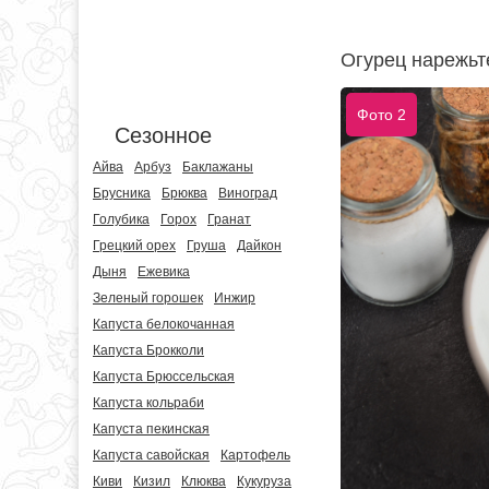
Огурец нарежьт
Фото 2
Сезонное
Айва
Арбуз
Баклажаны
Брусника
Брюква
Виноград
Голубика
Горох
Гранат
Грецкий орех
Груша
Дайкон
Дыня
Ежевика
Зеленый горошек
Инжир
Капуста белокочанная
Капуста Брокколи
Капуста Брюссельская
Капуста кольраби
Капуста пекинская
Капуста савойская
Картофель
Киви
Кизил
Клюква
Кукуруза