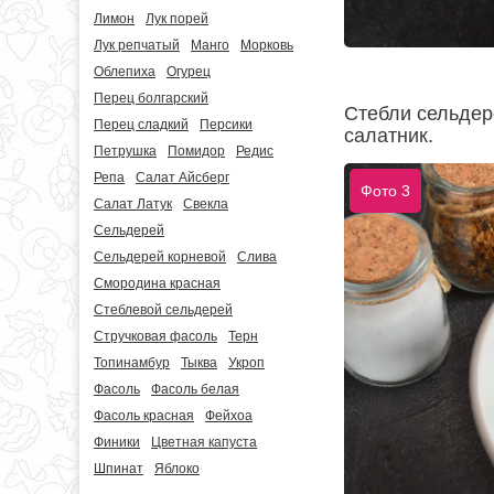
Лимон
Лук порей
Лук репчатый
Манго
Морковь
Облепиха
Огурец
Перец болгарский
Стебли сельдер
Перец сладкий
Персики
салатник.
Петрушка
Помидор
Редис
Репа
Салат Айсберг
Фото 3
Салат Латук
Свекла
Сельдерей
Сельдерей корневой
Слива
Смородина красная
Стеблевой сельдерей
Стручковая фасоль
Терн
Топинамбур
Тыква
Укроп
Фасоль
Фасоль белая
Фасоль красная
Фейхоа
Финики
Цветная капуста
Шпинат
Яблоко