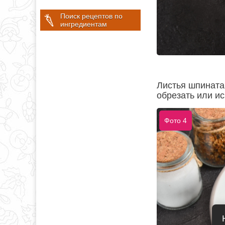
Поиск рецептов по
ингредиентам
Листья шпината
обрезать или ис
Фото 4