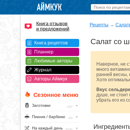
Книга отзывов
Рецепты
→
Салат
и предложений
Салат со ш
Книга рецептов
Планнер
Любимые авторы
Наверное, не ст
много витамино
Журнал
ранней весны, 
Авторы Аймкук
Хотя оптимальн
Вкус сельдер
Сезонное меню
душе, не стоит
убрать его из с
Заготовки
1347
Пикник / барбекю
293
Ингредиент
На каждый день
20160