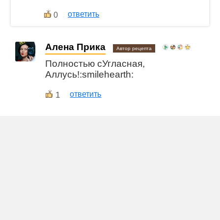
ответить
0
Алена Прика
Автор рецепта
Полностью сУгласная,
Аллусь!:smilehearth:
1
ответить