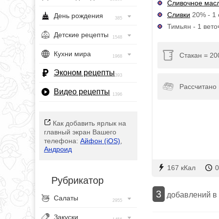
Сливочное мас
Сливки
20% - 1 
День рождения
385
Тимьян - 1 вето
Детские рецепты
1548
Кухни мира
Стакан = 20
1968
Эконом рецепты
393
Рассчитано 
Видео рецепты
1396
Как добавить ярлык на
главный экран Вашего
телефона:
Айфон (iOS)
,
Андроид
167 кКал
0
Рубрикатор
3
добавлений в
Салаты
2955
Закуски