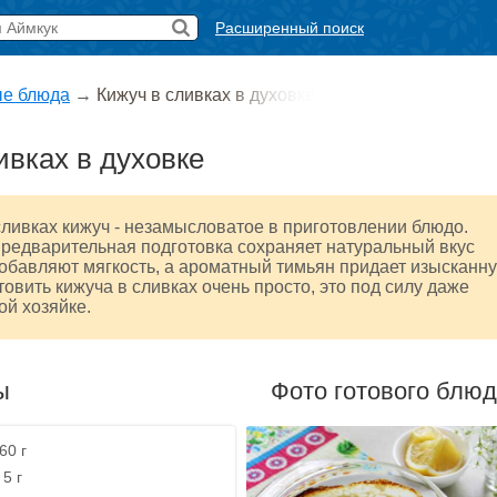
Расширенный поиск
е блюда
→
Кижуч в сливках в духовке
ивках в духовке
ливках кижуч - незамысловатое в приготовлении блюдо.
редварительная подготовка сохраняет натуральный вкус
обавляют мягкость, а ароматный тимьян придает изысканн
товить кижуча в сливках очень просто, это под силу даже
й хозяйке.
ы
Фото готового блю
60 г
5 г