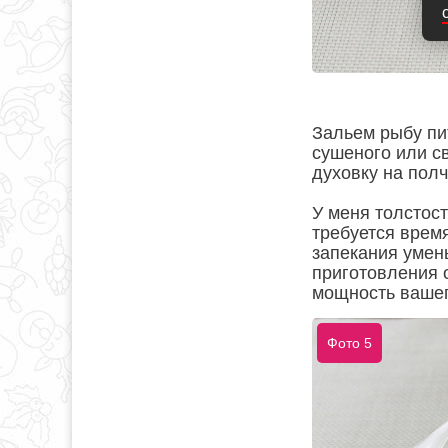
Зальем рыбу пи
сушеного или с
духовку на полч
У меня толстос
требуется врем
запекания умен
приготовления 
мощность вашег
Фото 5