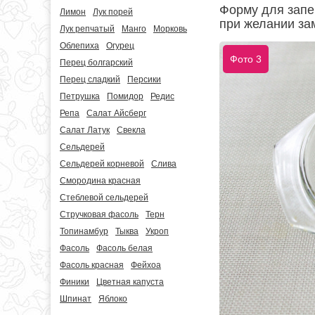
Форму для запе
Лимон
Лук порей
при желании за
Лук репчатый
Манго
Морковь
Облепиха
Огурец
Фото 3
Перец болгарский
Перец сладкий
Персики
Петрушка
Помидор
Редис
Репа
Салат Айсберг
Салат Латук
Свекла
Сельдерей
Сельдерей корневой
Слива
Смородина красная
Стеблевой сельдерей
Стручковая фасоль
Терн
Топинамбур
Тыква
Укроп
Фасоль
Фасоль белая
Фасоль красная
Фейхоа
Финики
Цветная капуста
Шпинат
Яблоко