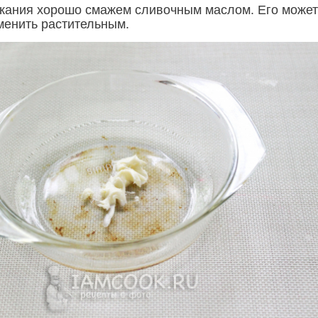
кания хорошо смажем сливочным маслом. Его може
менить растительным.