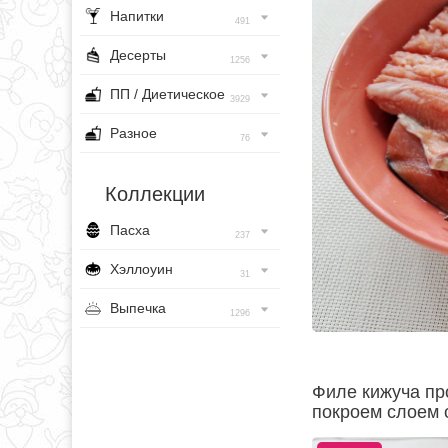
Напитки
491
Десерты
1256
ПП / Диетическое
3929
Разное
76
Коллекции
Пасха
237
Хэллоуин
31
Выпечка
1296
Филе кижуча пр
покроем слоем 