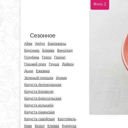
Фото 2
Сезонное
Айва
Арбуз
Баклажаны
Брусника
Брюква
Виноград
Голубика
Горох
Гранат
Грецкий орех
Груша
Дайкон
Дыня
Ежевика
Зеленый горошек
Инжир
Капуста белокочанная
Капуста Брокколи
Капуста Брюссельская
Капуста кольраби
Капуста пекинская
Капуста савойская
Картофель
Киви
Кизил
Клюква
Кукуруза