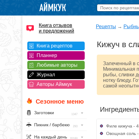
Книга отзывов
Рецепты
→
Рыбны
и предложений
Кижуч в сл
Книга рецептов
Планнер
Запеченный в с
Любимые авторы
Минимальная п
Журнал
рыбы, сливки д
нотку блюду. Го
Авторы Аймкук
самой неопытно
Сезонное меню
Ингредиент
Заготовки
1347
Пикник / барбекю
Филе кижуча - 4
293
Овощная соль - 
На каждый день
20160