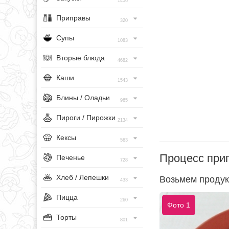
1456
Приправы
320
Супы
1083
Вторые блюда
4682
Каши
1543
Блины / Оладьи
965
Пироги / Пирожки
2134
Кексы
563
Процесс при
Печенье
728
Хлеб / Лепешки
Возьмем продук
433
Пицца
260
Фото 1
Торты
801