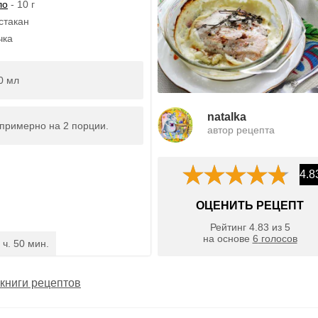
ло
- 10 г
стакан
чка
0 мл
natalka
примерно на 2 порции.
автор рецепта
4.8
ОЦЕНИТЬ РЕЦЕПТ
Рейтинг
4.83
из
5
на основе
6
голосов
 ч. 50 мин.
книги рецептов