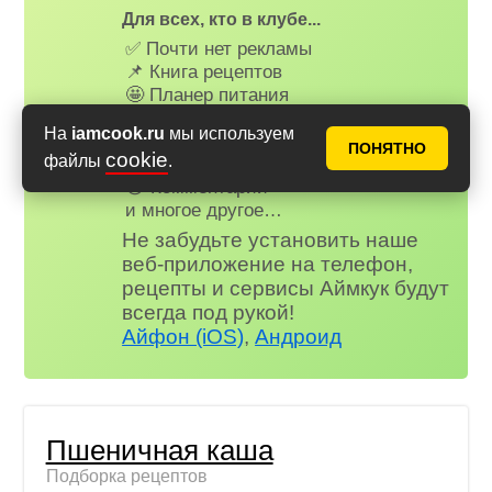
Для всех, кто в клубе...
✅ Почти нет рекламы
📌 Книга рецептов
🤩 Планер питания
🤓 Журнал
На
iamcook.ru
мы используем
😗 Страница профиля
ПОНЯТНО
cookie
файлы
.
😋 Фотоотчеты
😃 Комментарии
и многое другое…
Не забудьте установить наше
веб-приложение на телефон,
рецепты и сервисы Аймкук будут
всегда под рукой!
Айфон (iOS)
,
Андроид
Пшеничная каша
Подборка рецептов