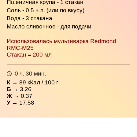
Пшеничная крупа - 1 стакан
Соль - 0,5 ч.л. (или по вкусу)
Вода - 3 стакана
Масло сливочное
- для подачи
Использовалась мультиварка Redmond
RMC-M25
Стакан = 200 мл
0 ч. 30 мин.
К
→
89
кКал / 100 г
Б
→ 3.26
Ж
→ 0.37
У
→ 17.58