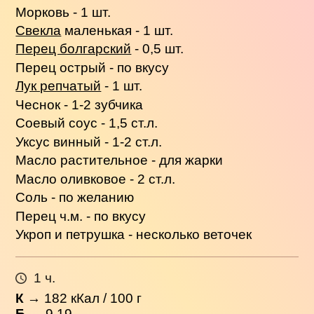
Морковь - 1 шт.
Свекла
маленькая - 1 шт.
Перец болгарский
- 0,5 шт.
Перец острый - по вкусу
Лук репчатый
- 1 шт.
Чеснок - 1-2 зубчика
Соевый соус - 1,5 ст.л.
Уксус винный - 1-2 ст.л.
Масло растительное - для жарки
Масло оливковое - 2 ст.л.
Соль - по желанию
Перец ч.м. - по вкусу
Укроп и петрушка - несколько веточек
1 ч.
К
→
182
кКал / 100 г
Б
→ 9.19