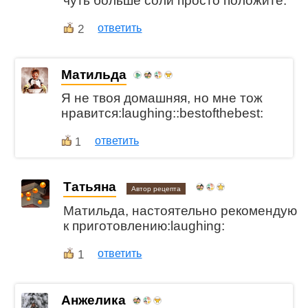
чуть больше соли просто положите.
2
ответить
Матильда
Я не твоя домашняя, но мне тож
нравится:laughing::bestofthebest:
ответить
1
Татьяна
Автор рецепта
Матильда, настоятельно рекомендую
к приготовлению:laughing:
1
ответить
Анжелика