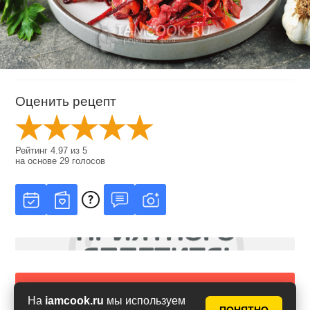
Оценить рецепт
Рейтинг
4.97
из
5
на основе
29
голосов
Сообщить об ошибке в рецепте
На
iamcook.ru
мы используем