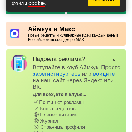
ПОНЯТНО
cookie
файлы
.
PDF с фото
PDF без фото
Аймкук в Макс
Новые рецепты и кулинарные идеи каждый день в
Российском мессенджере MAX
Надоела реклама?
✕
Вступайте в клуб Аймкук. Просто
зарегистируйтесь
или
войдите
на наш сайт через Яндекс или
ВК.
Для всех, кто в клубе...
✅ Почти нет рекламы
📌 Книга рецептов
🤩 Планер питания
🤓 Журнал
😗 Страница профиля