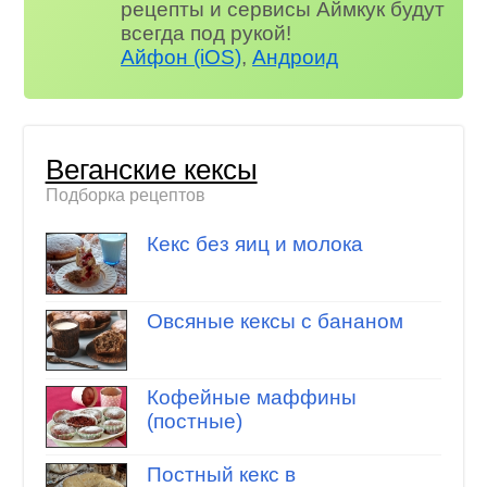
рецепты и сервисы Аймкук будут
всегда под рукой!
Айфон (iOS)
,
Андроид
Веганские кексы
Подборка рецептов
Кекс без яиц и молока
Овсяные кексы с бананом
Кофейные маффины
(постные)
Постный кекс в