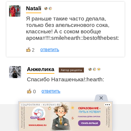
Natali
Я раньше такие часто делала,
только без апельсинового сока,
классные! А с соком вообще
аромат!!!:smilehearth::bestofthebest:
ответить
2
Анжелика
Автор рецепта
Спасибо Наташенька!:hearth:
0
ответить
СОЦРЕКЛАМА • KURSNA5.RU