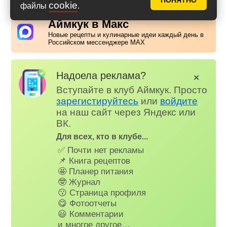
ПОНЯТНО
cookie
файлы
.
Аймкук в Макс
Новые рецепты и кулинарные идеи каждый день в
Российском мессенджере MAX
Надоела реклама?
✕
Вступайте в клуб Аймкук. Просто
зарегистируйтесь
или
войдите
на наш сайт через Яндекс или
ВК.
Для всех, кто в клубе...
✅ Почти нет рекламы
📌 Книга рецептов
🤩 Планер питания
🤓 Журнал
😗 Страница профиля
😋 Фотоотчеты
😃 Комментарии
и многое другое…