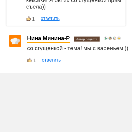
кексики! Я бы их со сгущёнкой прям
съела))
ответить
1
Нина Минина-Р
Автор рецепта
со сгущенкой - тема! мы с вареньем ))
1
ответить