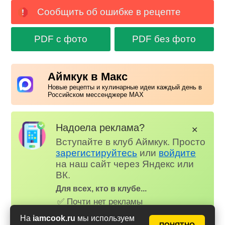
Сообщить об ошибке в рецепте
PDF с фото
PDF без фото
Аймкук в Макс
Новые рецепты и кулинарные идеи каждый день в
Российском мессенджере MAX
Надоела реклама?
✕
Вступайте в клуб Аймкук. Просто
зарегистируйтесь
или
войдите
на наш сайт через Яндекс или
ВК.
Для всех, кто в клубе...
✅ Почти нет рекламы
📌 Книга рецептов
На
iamcook.ru
мы используем
🤩 Планер питания