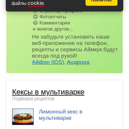
ПОНЯТНО
cookie
файлы
.
🤓 Журнал
😗 Страница профиля
😋 Фотоотчеты
😃 Комментарии
и многое другое…
Не забудьте установить наше
веб-приложение на телефон,
рецепты и сервисы Аймкук будут
всегда под рукой!
Айфон (iOS)
,
Андроид
Кексы в мультиварке
Подборка рецептов
Лимонный кекс в
мультиварке