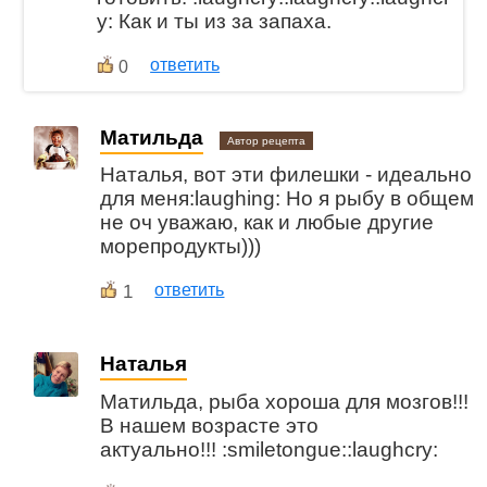
y: Как и ты из за запаха.
ответить
0
Матильда
Автор рецепта
Наталья, вот эти филешки - идеально
для меня:laughing: Но я рыбу в общем
не оч уважаю, как и любые другие
морепродукты)))
1
ответить
Наталья
Матильда, рыба хороша для мозгов!!!
В нашем возрасте это
актуально!!! :smiletongue::laughcry: