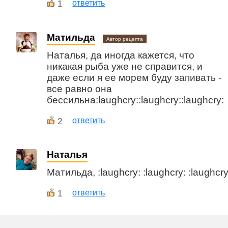
1
ответить
Матильда
Автор рецепта
Наталья, да иногда кажется, что
никакая рыба уже не справится, и
даже если я ее морем буду запивать -
все равно она
бессильна:laughcry::laughcry::laughcry:
2
ответить
Наталья
Матильда, :laughcry: :laughcry: :laughcry
1
ответить