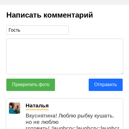
Написать комментарий
Прикрепить фото
Отправить
Наталья
Вкуснятина! Люблю рыбку кушать,
но не люблю
готовить! :laughcry::laughcry::laughcr