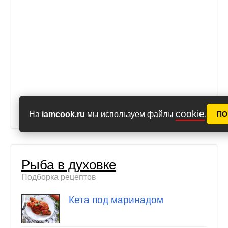
cookie
На
iamcook.ru
мы используем файлы
.
ПО
Рыба в духовке
Подборка рецептов
Кета под маринадом