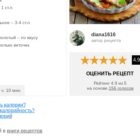
1 ст.л.
ное – 3-4 ст.л.
diana1616
олотый – по вкусу
автор рецепта
колько веточек
4.9
ОЦЕНИТЬ РЕЦЕПТ
Рейтинг
4.9
из
5
на основе
156
голосов
 ч. 10 мин.
ть калории?
 калорийность?
лорий
й в
книги рецептов