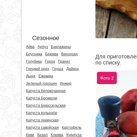
Сезонное
Айва
Арбуз
Баклажаны
Брусника
Брюква
Виноград
Для приготовле
Голубика
Горох
Гранат
по списку.
Грецкий орех
Груша
Дайкон
Дыня
Ежевика
Фото 2
Зеленый горошек
Инжир
Капуста белокочанная
Капуста Брокколи
Капуста Брюссельская
Капуста кольраби
Капуста пекинская
Капуста савойская
Картофель
Киви
Кизил
Клюква
Кукуруза