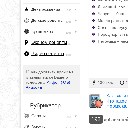
Лимонный сок – 
День рождения
385
Черри – 10 шт.
Детские рецепты
Масло раститель
1548
Соль – по вкусу
Кухни мира
1968
Перец черный м
Петрушка – нес
Эконом рецепты
393
Видео рецепты
1396
Как добавить ярлык на
главный экран Вашего
телефона:
Айфон (iOS)
,
130 кКал
1
Андроид
Как счита
Что такое
Рубрикатор
Норма ка
Салаты
2955
193
добавлени
Закуски