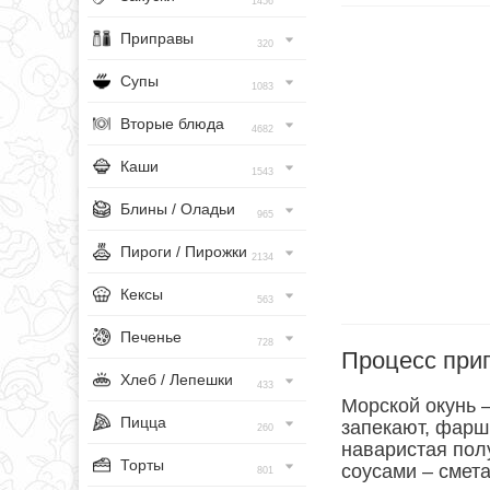
1456
Приправы
320
Супы
1083
Вторые блюда
4682
Каши
1543
Блины / Оладьи
965
Пироги / Пирожки
2134
Кексы
563
Печенье
728
Процесс при
Хлеб / Лепешки
433
Морской окунь –
Пицца
запекают, фарши
260
наваристая полу
Торты
соусами – смет
801