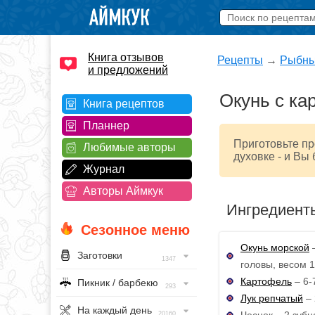
Книга отзывов
Рецепты
→
Рыбны
и предложений
Окунь с ка
Книга рецептов
Планнер
Приготовьте пр
Любимые авторы
духовке - и Вы 
Журнал
Авторы Аймкук
Ингредиент
Сезонное меню
Окунь морской
–
Заготовки
1347
головы, весом 1
Картофель
– 6-
Пикник / барбекю
293
Лук репчатый
– 
На каждый день
Чеснок – 2 зубц
20160