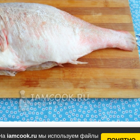
На
iamcook.ru
мы используем файлы
ПОНЯТНО