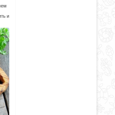
лем
ить и