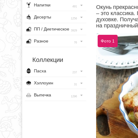
Напитки
Окунь прекрасн
491
– это классика.
Десерты
духовке. Получа
1256
на праздничный
ПП / Диетическое
3929
Разное
Фото 1
76
Коллекции
Пасха
237
Хэллоуин
31
Выпечка
1296