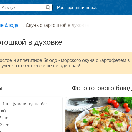
Расширенный поиск
е блюда
→
Окунь с картошкой в духовке
ртошкой в духовке
остое и аппетитное блюдо - морского окуня с картофелем в
будете готовить его еще не один раз!
ы
Фото готового блю
 1 шт. (у меня тушка без
 кг)
7 шт.
2 шт.
а