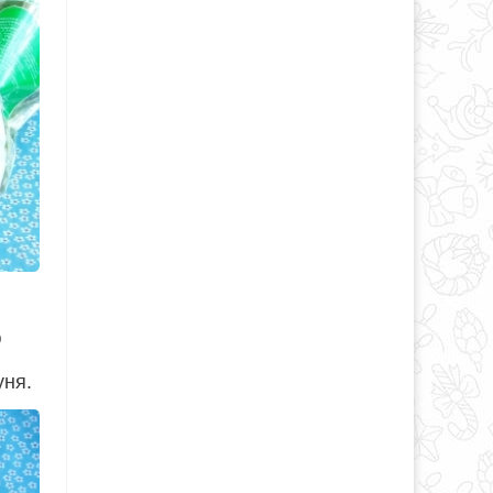
ю
уня.