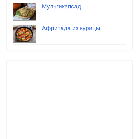
Мульгикапсад
Афритада из курицы