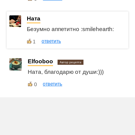
Ната
Безумно аппетитно :smilehearth:
ответить
1
Elfooboo
Автор рецепта
Ната, благодарю от души:)))
0
ответить