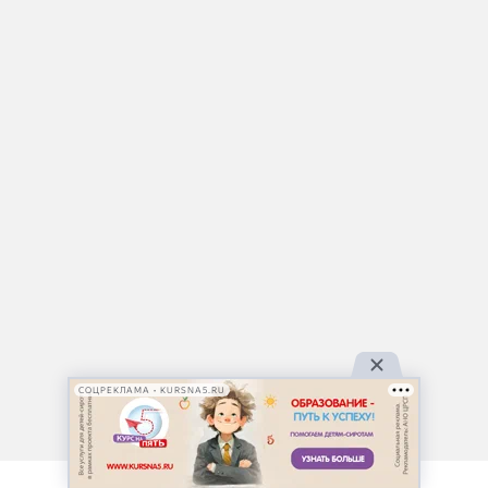
СОЦРЕКЛАМА • KURSNA5.RU