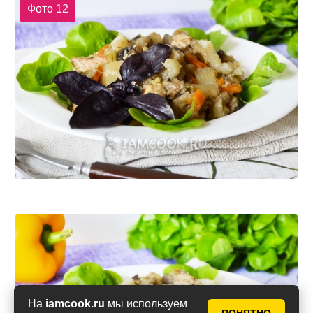
Фото 12
На
iamcook.ru
мы используем