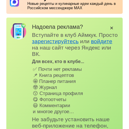
Новые рецепты и кулинарные идеи каждый день в
Российском мессенджере MAX
Надоела реклама?
✕
Вступайте в клуб Аймкук. Просто
зарегистируйтесь
или
войдите
на наш сайт через Яндекс или
ВК.
Для всех, кто в клубе...
✅ Почти нет рекламы
📌 Книга рецептов
🤩 Планер питания
🤓 Журнал
😗 Страница профиля
😋 Фотоотчеты
😃 Комментарии
и многое другое…
Не забудьте установить наше
веб-приложение на телефон,