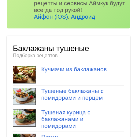
рецепты и сервисы Аймкук будут
всегда под рукой!
Айфон (iOS)
,
Андроид
Баклажаны тушеные
Подборка рецептов
Кучмачи из баклажанов
Тушеные баклажаны с
помидорами и перцем
Тушеная курица с
баклажанами и
помидорами
Писто