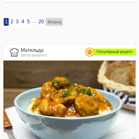
...
1
2
3
4
5
20
Вперед
Матильда
Популярный рецепт
автор рецепта