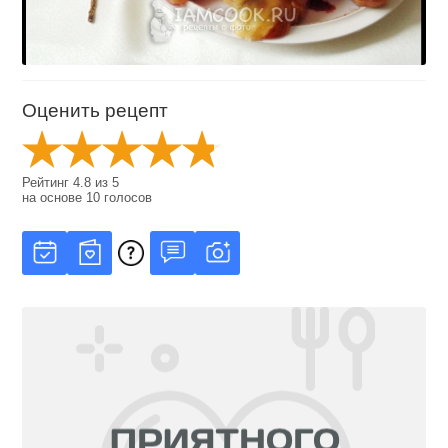
Оценить рецепт
Рейтинг
4.8
из
5
на основе
10
голосов