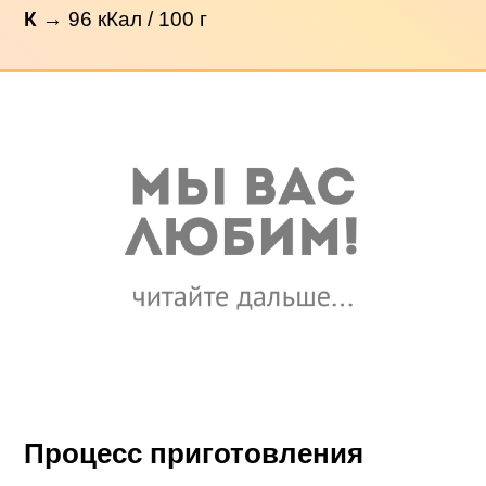
К
→
96
кКал / 100 г
Процесс приготовления