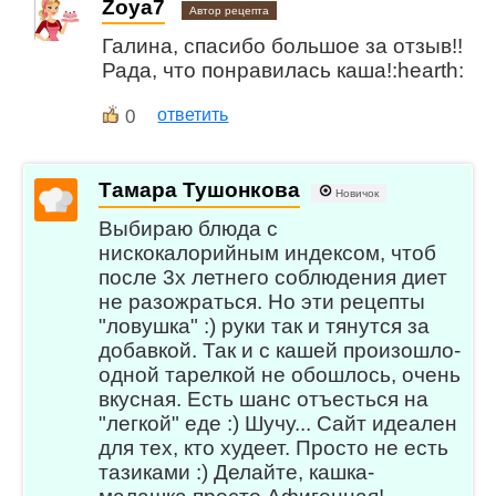
Zoya7
Автор рецепта
Галина, спасибо большое за отзыв!!
Рада, что понравилась каша!:hearth:
0
ответить
Тамара Тушонкова
Новичок
Выбираю блюда с
нискокалорийным индексом, чтоб
после 3х летнего соблюдения диет
не разожраться. Но эти рецепты
"ловушка" :) руки так и тянутся за
добавкой. Так и с кашей произошло-
одной тарелкой не обошлось, очень
вкусная. Есть шанс отъесться на
"легкой" еде :) Шучу... Сайт идеален
для тех, кто худеет. Просто не есть
тазиками :) Делайте, кашка-