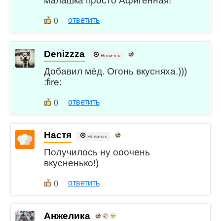
малашка просто Афигенная!
ответить
0
Denizzza
Новичок
Добавил мёд. Огонь вкусняха.)))
:fire:
ответить
0
Настя
Новичок
Получилось ну ооочень
вкусненько!)
ответить
0
Анжелика