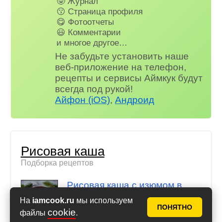
🤓 Журнал
😗 Страница профиля
😋 Фотоотчеты
😃 Комментарии
и многое другое…
Не забудьте установить наше
веб-приложение на телефон,
рецепты и сервисы Аймкук будут
всегда под рукой!
Айфон (iOS)
,
Андроид
Рисовая каша
Подборка рецептов
Рисовая каша с изюмом в
мультиварке на воде
На
iamcook.ru
мы используем
ПОНЯТНО
cookie
файлы
.
Рисовая каша с тыквой и