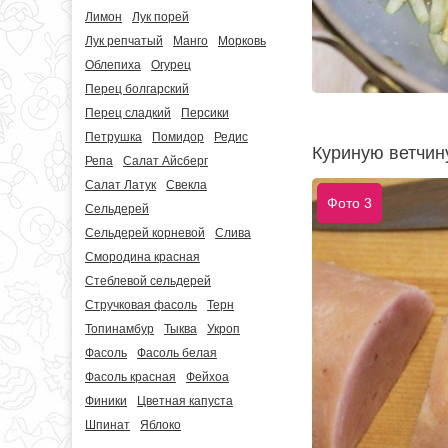
Лимон
Лук порей
Лук репчатый
Манго
Морковь
Облепиха
Огурец
Перец болгарский
Перец сладкий
Персики
Петрушка
Помидор
Редис
Куриную ветчин
Репа
Салат Айсберг
Салат Латук
Свекла
Фото 3
Сельдерей
Сельдерей корневой
Слива
Смородина красная
Стеблевой сельдерей
Стручковая фасоль
Терн
Топинамбур
Тыква
Укроп
Фасоль
Фасоль белая
Фасоль красная
Фейхоа
Финики
Цветная капуста
Шпинат
Яблоко