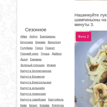
Нашинкуйте лук,
шампиньоны на д
минуты 3.
Сезонное
Фото 2
Айва
Арбуз
Баклажаны
Брусника
Брюква
Виноград
Голубика
Горох
Гранат
Грецкий орех
Груша
Дайкон
Дыня
Ежевика
Зеленый горошек
Инжир
Капуста белокочанная
Капуста Брокколи
Капуста Брюссельская
Капуста кольраби
Капуста пекинская
Капуста савойская
Картофель
Киви
Кизил
Клюква
Кукуруза