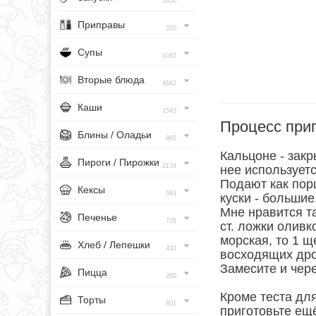
1456
Приправы
320
Супы
1083
Вторые блюда
4682
Каши
1543
Процесс при
Блины / Оладьи
965
Кальцоне - закр
Пироги / Пирожки
2134
нее используетс
Подают как пор
Кексы
563
куски - большие
Мне нравится та
Печенье
728
ст. ложки оливк
морская, то 1 ще
Хлеб / Лепешки
433
восходящих др
Замесите и чере
Пицца
260
Кроме теста дл
Торты
801
приготовьте ещё