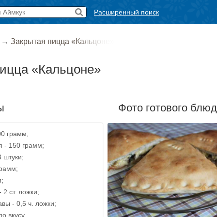
Расширенный поиск
→
Закрытая пицца «Кальцоне»
пицца «Кальцоне»
ы
Фото готового блю
00 грамм;
 - 150 грамм;
3 штуки;
грамм;
и;
 2 ст. ложки;
вы - 0,5 ч. ложки;
о вкусу.