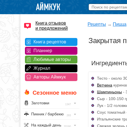
Книга отзывов
Рецепты
→
Пицца
и предложений
Закрытая 
Книга рецептов
Планнер
Любимые авторы
Ингредиент
Журнал
Авторы Аймкук
Тесто - около 3
Ветчина
куриная
Шампиньоны
- 
Сезонное меню
Сыр - 100-150 
Заготовки
1347
Лук - 1/2 головк
Соус томатный -
Пикник / барбекю
293
Итальянские тра
На каждый день
Свежая зелень п
20160