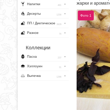
жарки и аромат
Напитки
491
Десерты
1256
Фото 1
ПП / Диетическое
3929
Разное
76
Коллекции
Пасха
237
Хэллоуин
31
Выпечка
1296