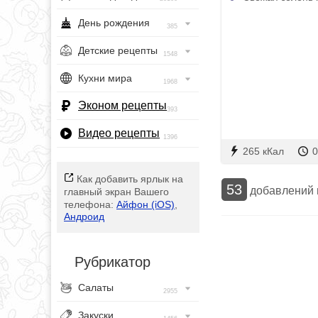
День рождения
385
Детские рецепты
1548
Кухни мира
1968
Эконом рецепты
393
Видео рецепты
1396
265 кКал
0
Как добавить ярлык на
53
добавлений
главный экран Вашего
телефона:
Айфон (iOS)
,
Андроид
Рубрикатор
Салаты
2955
Закуски