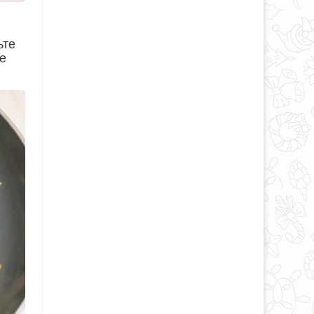
ьте
не