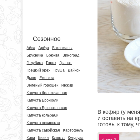
Сезонное
Айва
Арбуз
Баклажаны
Брусника
Брюква
Виноград
Голубика
Горох
Гранат
Грецкий орех
Груша
Дайкон
Дыня
Ежевика
Зеленый горошек
Инжир
Капуста белокочанная
Капуста Брокколи
Капуста Брюссельская
В кефир (у мен
Капуста кольраби
и оставить на 
Капуста пекинская
готовы к тому, 
Капуста савойская
Картофель
Киви
Кизил
Клюква
Кукуруза