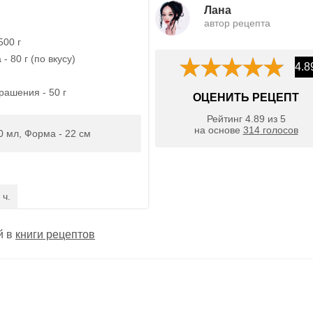
Лана
автор рецепта
500 г
- 80 г (по вкусу)
4.8
рашения - 50 г
ОЦЕНИТЬ РЕЦЕПТ
Рейтинг
4.89
из
5
на основе
314
голосов
0 мл, Форма - 22 см
 ч.
й в
книги рецептов