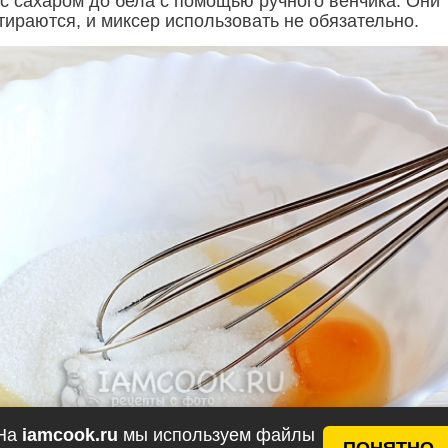
 с сахаром до бела с помощью ручного венчика. Они
тираются, и миксер использовать не обязательно.
На
iamcook.ru
мы используем файлы
ПОНЯТНО