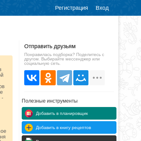
Регистрация
Вход
Отправить друзьям
Понравилась подборка? Поделитесь с
другом. Выбирайте мессенджер или
социальную сеть.
з
ой
ов
ие
 -
Полезные инструменты
Добавить в планировщик
Добавить в книгу рецептов
вое
еня