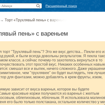
Расширенный поиск
→
Торт «Трухлявый пень» с вареньем
лявый пень» с вареньем
 торт "Трухлявый пень"? Это же вкус детства... Пекли его и
под рукой, и были всегда довольны результатом. Я пекла так
ьмом классе, а сейчас почему-то захотелось вернуться в то
почувствовать этот простой вкус. Никаких особенных навык
ется: смешал все и выпек, ничего сложного. Даже украшен
примитивное, чем "трухлявее" он будет выглядеть, тем лучше
тор для фантазии, можно добавлять в крем фрукты, изюм,
рямую зависит от вкуса варенья, которое вы будете
 Самые красивые коржи получаются из варенья с желтым
икосовым, облепиховым, яблочным. Я использовала малино
меня его было только полстакана, остальное количество у м