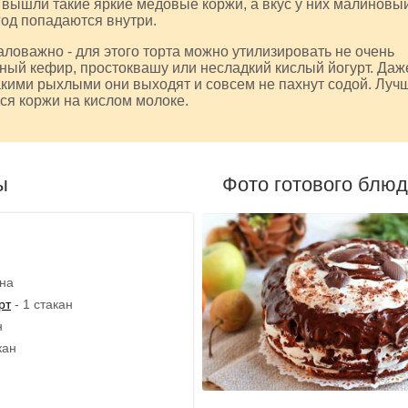
ге вышли такие яркие медовые коржи, а вкус у них малиновы
год попадаются внутри.
аловажно - для этого торта можно утилизировать не очень
ный кефир, простоквашу или несладкий кислый йогурт. Даж
акими рыхлыми они выходят и совсем не пахнут содой. Луч
ся коржи на кислом молоке.
ы
Фото готового блю
ана
рт
- 1 стакан
н
кан