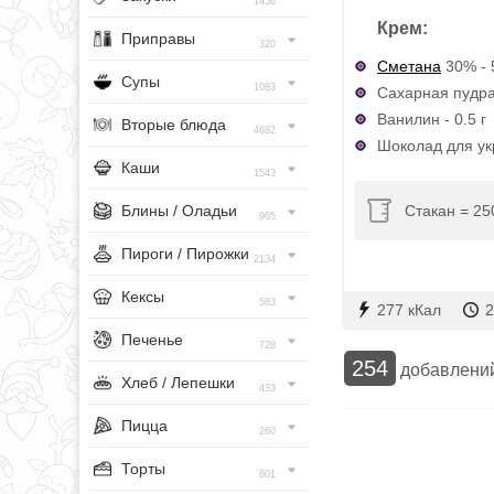
1456
Крем:
Приправы
320
Сметана
30% - 
Супы
1083
Сахарная пудра 
Ванилин - 0.5 г
Вторые блюда
4682
Шоколад для ук
Каши
1543
Стакан = 25
Блины / Оладьи
965
Пироги / Пирожки
2134
Кексы
563
277 кКал
2
Печенье
728
254
добавлени
Хлеб / Лепешки
433
Пицца
260
Торты
801