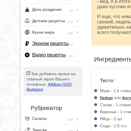
- мед. А в ито
даже кусочки я
День рождения
385
И еще, что нем
Детские рецепты
свежий, недель
1548
удивительно, к
Кухни мира
всего получают
1968
Эконом рецепты
393
Видео рецепты
1396
Ингредиент
Как добавить ярлык на
главный экран Вашего
Тесто:
телефона:
Айфон (iOS)
,
Андроид
Мука - 1.5 стак
Кефир
или
йогу
Сахар - 1 стака
Рубрикатор
Варенье - 1 ста
Салаты
Яйца - 2 шт.
2955
Сода - 1.5 ч.л.
Закуски