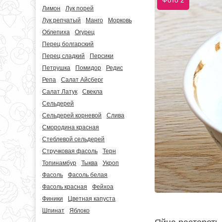
Фото 2
Лимон
Лук порей
Лук репчатый
Манго
Морковь
Облепиха
Огурец
Перец болгарский
Перец сладкий
Персики
Петрушка
Помидор
Редис
Репа
Салат Айсберг
Салат Латук
Свекла
Сельдерей
Сельдерей корневой
Слива
Смородина красная
Стеблевой сельдерей
Стручковая фасоль
Терн
Топинамбур
Тыква
Укроп
Фасоль
Фасоль белая
Фасоль красная
Фейхоа
Финики
Цветная капуста
Шпинат
Яблоко