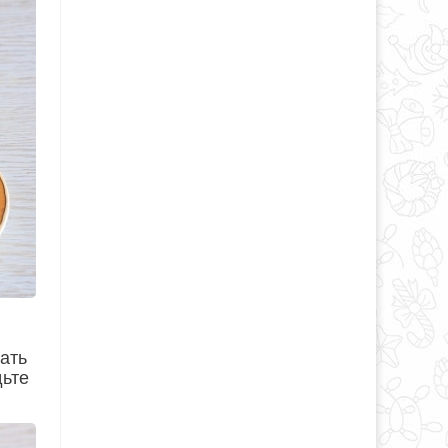
ать
дьте