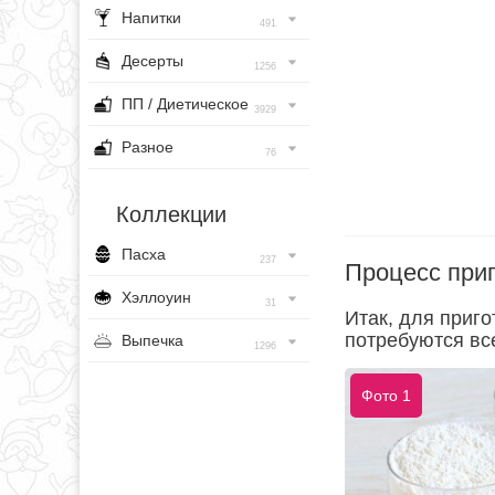
Напитки
491
Десерты
1256
ПП / Диетическое
3929
Разное
76
Коллекции
Пасха
237
Процесс при
Хэллоуин
31
Итак, для приг
потребуются все
Выпечка
1296
Фото 1