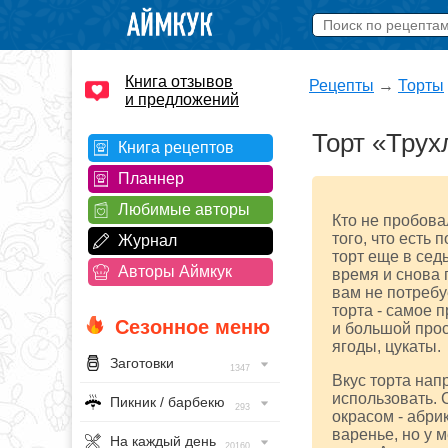
Книга отзывов
Рецепты
→
Торты
и предложений
Торт «Трух
Книга рецептов
Планнер
Любимые авторы
Кто не пробовал
того, что есть 
Журнал
торт еще в сед
Авторы Аймкук
время и снова 
вам не потребу
торта - самое 
Сезонное меню
и большой прос
ягоды, цукаты.
Заготовки
1347
Вкус торта нап
использовать.
Пикник / барбекю
293
окрасом - абр
варенье, но у 
На каждый день
20160