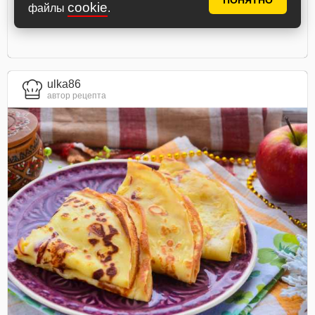
ПОНЯТНО
cookie
файлы
.
ulka86
автор рецепта