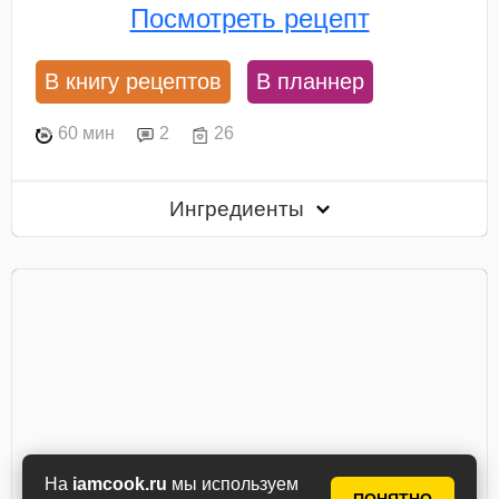
Посмотреть рецепт
В книгу рецептов
В планнер
60 мин
2
26
Ингредиенты
На
iamcook.ru
мы используем