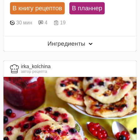
В книгу рецептов
В планнер
30 мин
4
19
Ингредиенты
irka_kolchina
автор рецепта