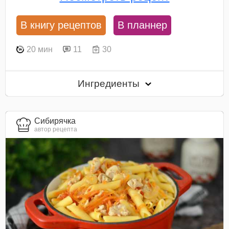
В книгу рецептов
В планнер
20 мин
11
30
Ингредиенты
Сибирячка
автор рецепта