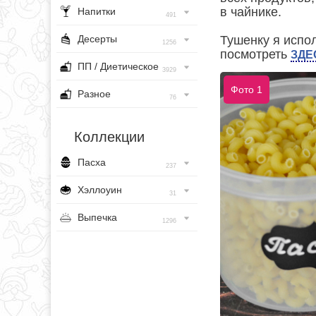
в чайнике.
Напитки
491
Десерты
Тушенку я испо
1256
посмотреть
ЗДЕ
ПП / Диетическое
3929
Фото 1
Разное
76
Коллекции
Пасха
237
Хэллоуин
31
Выпечка
1296