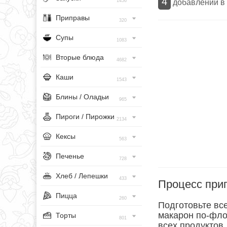
4
добавлений в
1456
Приправы
320
Супы
1083
Вторые блюда
4682
Каши
1543
Блины / Оладьи
965
Пироги / Пирожки
2134
Кексы
563
Печенье
728
Хлеб / Лепешки
433
Процесс при
Пицца
260
Подготовьте вс
макарон по-фло
Торты
801
всех продуктов,