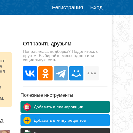
Регистрация
Вход
Отправить друзьям
Понравилась подборка? Поделитесь с
другом. Выбирайте мессенджер или
социальную сеть.
ают
ия
еня
в
Полезные инструменты
м.
Добавить в планировщик
да
Добавить в книгу рецептов