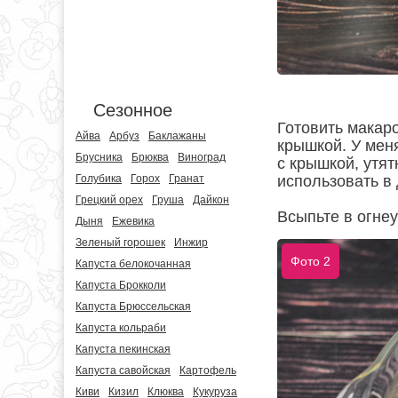
Сезонное
Готовить макар
Айва
Арбуз
Баклажаны
крышкой. У меня
Брусника
Брюква
Виноград
с крышкой, утя
использовать в 
Голубика
Горох
Гранат
Грецкий орех
Груша
Дайкон
Всыпьте в огне
Дыня
Ежевика
Зеленый горошек
Инжир
Фото 2
Капуста белокочанная
Капуста Брокколи
Капуста Брюссельская
Капуста кольраби
Капуста пекинская
Капуста савойская
Картофель
Киви
Кизил
Клюква
Кукуруза