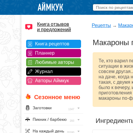
Книга отзывов
Рецепты
→
Макар
и предложений
Макароны п
Книга рецептов
Планнер
Те, кто варил 
Любимые авторы
ситуации в жиз
Журнал
совсем другая.
на даче, когда 
Авторы Аймкук
такая, с двумя
было к вечеру,
приготовления 
Сезонное меню
макароны по-фл
Заготовки
1347
Ингредиент
Пикник / барбекю
293
На каждый день
20160