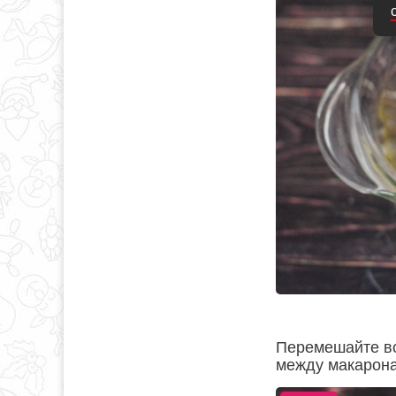
Перемешайте вс
между макарон