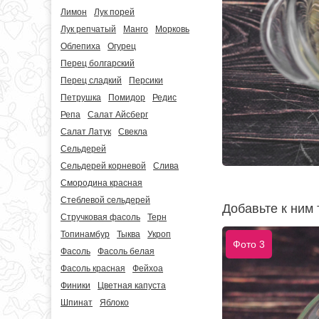
Лимон
Лук порей
Лук репчатый
Манго
Морковь
Облепиха
Огурец
Перец болгарский
Перец сладкий
Персики
Петрушка
Помидор
Редис
Репа
Салат Айсберг
Салат Латук
Свекла
Сельдерей
Сельдерей корневой
Слива
Смородина красная
Стеблевой сельдерей
Добавьте к ним 
Стручковая фасоль
Терн
Топинамбур
Тыква
Укроп
Фото 3
Фасоль
Фасоль белая
Фасоль красная
Фейхоа
Финики
Цветная капуста
Шпинат
Яблоко