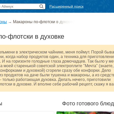
Расширенный поиск
оны
→
Макароны по-флотски в духовке
о-флотски в духовке
пельмени в электрическом чайнике, меня поймут. Порой быв
ни, когда набор продуктов один, а техника для приготовлен
.. И на горизонте голодные глаза домочадцев. Так было у м
на моей старенькой советской электроплите "Мечта" (знаете,
 конфорками и духовкой) сгорели сразу обе конфорки. Дело
 из продуктов на даче были тушенка и макароны, а из средст
- только работающая духовка. Делать нечего, приготовили
отски в духовке. И вполне себе рабочий рецепт, скажу я ва
ы
Фото готового блю