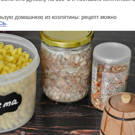
льзую домашнюю из козлятины: рецепт можно
.
СЬ