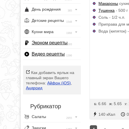
Макароны
сухие
День рождения
Тушенка
- 500 г
385
Соль - 1/2 ч.л.
Детские рецепты
1548
Приправа для мя
Вода (кипяток) 
Кухни мира
1968
Эконом рецепты
393
Видео рецепты
1396
Как добавить ярлык на
главный экран Вашего
телефона:
Айфон (iOS)
,
Андроид
6.66
5.65
Б:
Ж:
У:
Рубрикатор
140 кКал
0
Салаты
2955
Закуски