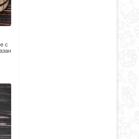
е с
казан