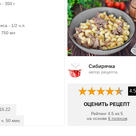
 - 350 г
са - 1/2 ч.л.
- 750 мл
Сибирячка
автор рецепта
4.5
ОЦЕНИТЬ РЕЦЕПТ
15.22
Рейтинг
4.5
из
5
на основе
6
голосов
 ч. 50 мин.