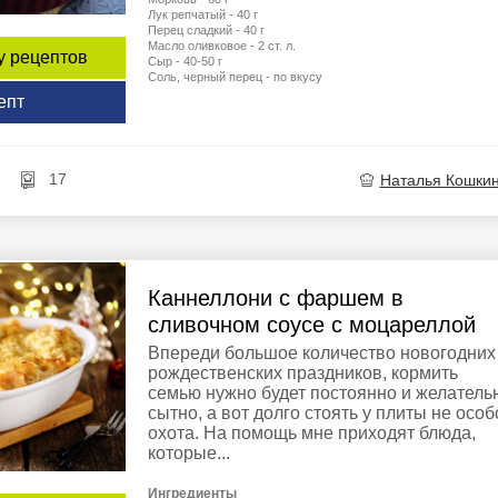
Лук репчатый - 40 г
Перец сладкий - 40 г
Масло оливковое - 2 ст. л.
у рецептов
Сыр - 40-50 г
Соль, черный перец - по вкусу
епт
17
Наталья Кошки
Каннеллони с фаршем в
сливочном соусе с моцареллой
Впереди большое количество новогодних
рождественских праздников, кормить
семью нужно будет постоянно и желатель
сытно, а вот долго стоять у плиты не особ
охота. На помощь мне приходят блюда,
которые...
Ингредиенты