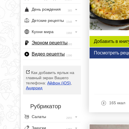
День рождения
385
Детские рецепты
1548
Кухни мира
1968
Добавить в книг
Эконом рецепты
393
Посмотреть рец
Видео рецепты
1396
Как добавить ярлык на
главный экран Вашего
телефона:
Айфон (iOS)
,
Андроид
165 ккал
Рубрикатор
Салаты
2955
Закуски