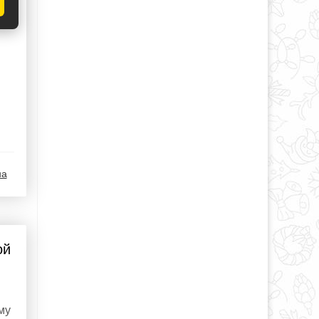
на
ой
я
му