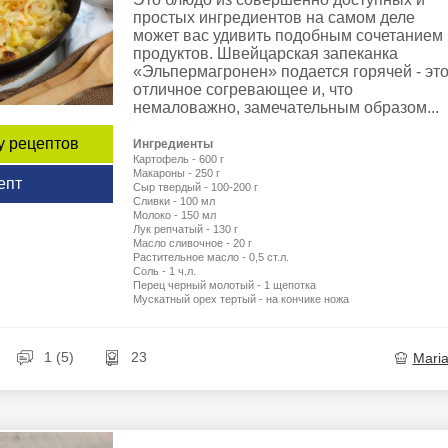
простых ингредиентов на самом деле
может вас удивить подобным сочетанием
продуктов. Швейцарская запеканка
«Эльпермагронен» подается горячей - эт
отличное согревающее и, что
немаловажно, замечательным образом...
у рецептов
Ингредиенты
Картофель - 600 г
Макароны - 250 г
епт
Сыр твердый - 100-200 г
Сливки - 100 мл
Молоко - 150 мл
Лук репчатый - 130 г
Масло сливочное - 20 г
Растительное масло - 0,5 ст.л.
Соль - 1 ч.л.
Перец черный молотый - 1 щепотка
Мускатный орех тертый - на кончике ножа
1 (5)
23
Mari