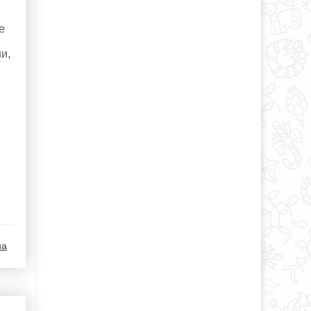
е
и,
на