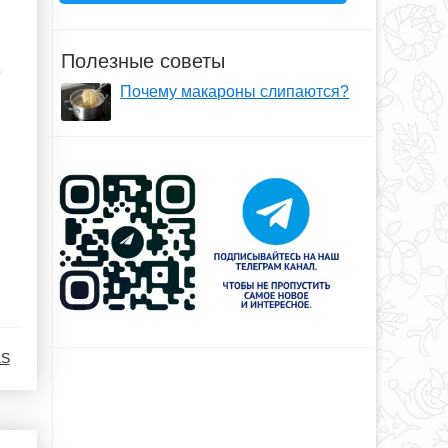
Полезные советы
о
Почему макароны слипаются?
aS