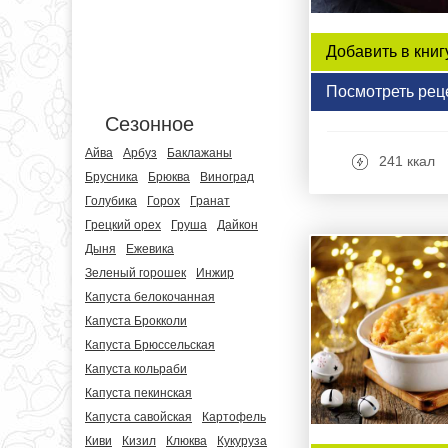
Добавить в книг
Посмотреть рец
Сезонное
Айва
Арбуз
Баклажаны
241 ккал
Брусника
Брюква
Виноград
Голубика
Горох
Гранат
Грецкий орех
Груша
Дайкон
Дыня
Ежевика
Зеленый горошек
Инжир
Капуста белокочанная
Капуста Брокколи
Капуста Брюссельская
Капуста кольраби
Капуста пекинская
Капуста савойская
Картофель
Киви
Кизил
Клюква
Кукуруза