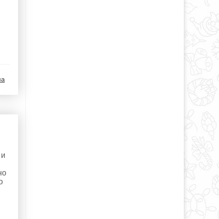
на
 и
но
о