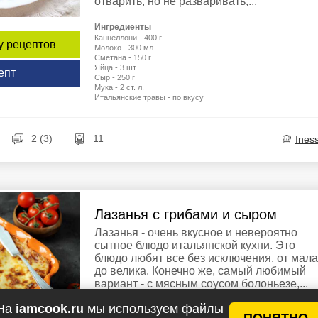
отварить, но не разваривать,...
Ингредиенты
Каннеллони - 400 г
у рецептов
Молоко - 300 мл
Сметана - 150 г
Яйца - 3 шт.
епт
Сыр - 250 г
Мука - 2 ст. л.
Итальянские травы - по вкусу
2 (3)
11
Ines
Лазанья с грибами и сыром
Лазанья - очень вкусное и невероятно
сытное блюдо итальянской кухни. Это
блюдо любят все без исключения, от мала
до велика. Конечно же, самый любимый
вариант - с мясным соусом болоньезе,...
На
iamcook.ru
мы используем файлы
Ингредиенты
ПОНЯТНО