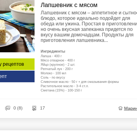
Лапшевник с мясом
Лапшевник с мясом – аппетитное и сытно
блюдо, которое идеально подойдет для
обеда или ужина. Простая в приготовлени
но очень вкусная запеканка придется по
вкусу вашим домочадцам. Продукты для
приготовления лапшевника...
Ингредиенты
Лапша - 400 г
Мясо отварное - 400 г
у рецептов
Яйцо (крупное) - 2 шт.
Репчатый лук - 200 г
Молоко - 100 мл
епт
Соль - по вкусу
Сливочное масло - 50 г + для смазывания формы
Растительное масло - 3-4 ст.л.
Сметана (15%) - 100-150 г
0 (8)
17
Мари