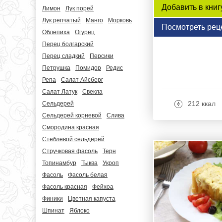
Добавить в книг
Лимон
Лук порей
Лук репчатый
Манго
Морковь
Посмотреть рец
Облепиха
Огурец
Перец болгарский
Перец сладкий
Персики
Петрушка
Помидор
Редис
Репа
Салат Айсберг
Салат Латук
Свекла
212 ккал
Сельдерей
Сельдерей корневой
Слива
Смородина красная
Стеблевой сельдерей
Стручковая фасоль
Терн
Топинамбур
Тыква
Укроп
Фасоль
Фасоль белая
Фасоль красная
Фейхоа
Финики
Цветная капуста
Шпинат
Яблоко