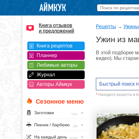
Книга отзывов
Рецепты
→
Ужины
и предложений
Ужин из ма
Книга рецептов
В этой подборке м
Планнер
видео). Мы старае
Любимые авторы
Журнал
Авторы Аймкук
*
Находите рецепты в по
Сезонное меню
Заготовки
1347
Пикник / барбекю
293
На каждый день
20160