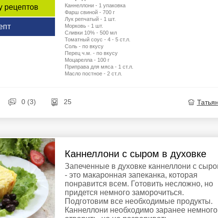
Каннеллони - 1 упаковка
у рецептов
Фарш свиной - 700 г
Лук репчатый - 1 шт.
епт
Морковь - 1 шт.
Сливки 10% - 500 мл
Томатный соус - 4 - 5 ст.л.
Соль - по вкусу
Перец ч.м. - по вкусу
Моцарелла - 100 г
Приправа для мяса - 1 ст.л.
Масло постное - 2 ст.л.
0 (3)
25
Татья
Каннеллони с сыром в духовке
Запеченные в духовке каннеллони с сыр
- это макаронная запеканка, которая
понравится всем. Готовить несложно, но
придется немного заморочиться.
Подготовим все необходимые продукты.
Каннеллони необходимо заранее немного