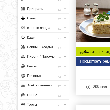
1456
Приправы
320
Супы
1083
Вторые блюда
4682
Каши
1543
Блины / Оладьи
965
Добавить в книг
Пироги / Пирожки
2134
Посмотреть рец
Кексы
563
Печенье
728
Хлеб / Лепешки
258 ккал
433
Пицца
260
Торты
801