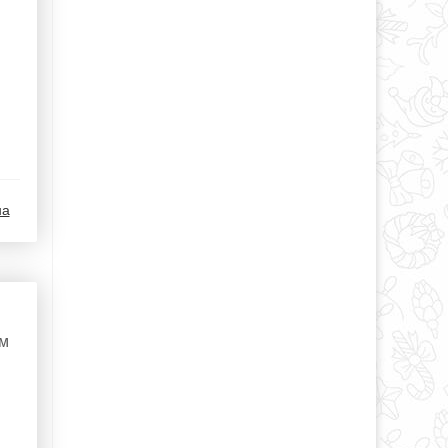
на
ом