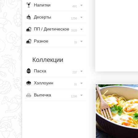
Напитки
491
Десерты
1256
ПП / Диетическое
3929
Разное
76
Коллекции
Пасха
237
Хэллоуин
31
Выпечка
1296