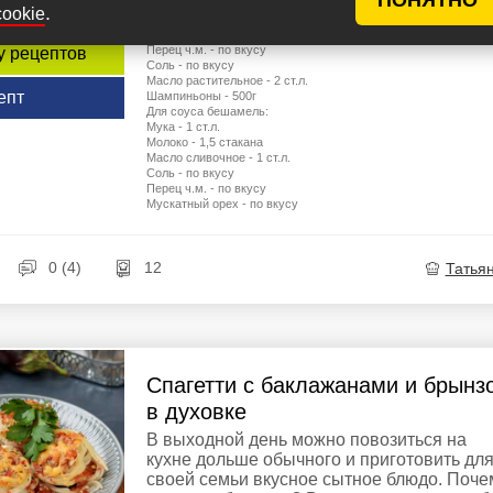
Листы для лазаньи - 6 шт.
.
cookie
Моцарелла - 300 г
Лук репчатый - 1 шт.
Перец ч.м. - по вкусу
у рецептов
Соль - по вкусу
Масло растительное - 2 ст.л.
епт
Шампиньоны - 500г
Для соуса бешамель:
Мука - 1 ст.л.
Молоко - 1,5 стакана
Масло сливочное - 1 ст.л.
Соль - по вкусу
Перец ч.м. - по вкусу
Мускатный орех - по вкусу
0 (4)
12
Татья
Спагетти с баклажанами и брынз
в духовке
В выходной день можно повозиться на
кухне дольше обычного и приготовить дл
своей семьи вкусное сытное блюдо. Поче