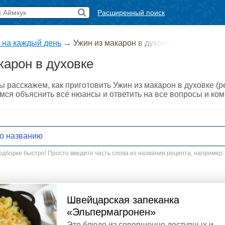
Расширенный поиск
 на каждый день
→
Ужин из макарон в духовке
карон в духовке
ы расскажем, как приготовить Ужин из макарон в духовке (
мся объяснить все нюансы и ответить на все вопросы и ко
дборке быстро! Просто введите часть слова из названия рецепта, например:
Швейцарская запеканка
«Эльпермагронен»
Это блюдо из совершенно доступных и