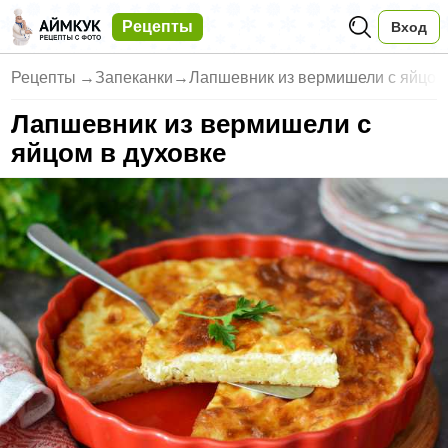
Рецепты
Вход
Рецепты
→
Запеканки
→
Лапшевник из вермишели с яйцом
Лапшевник из вермишели с
яйцом в духовке