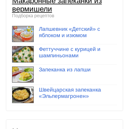
Макаронные запеканки из
вермишели
Подборка рецептов
Лапшевник «Детский» с
яблоком и изюмом
Феттуччине с курицей и
шампиньонами
Запеканка из лапши
Швейцарская запеканка
«Эльпермагронен»