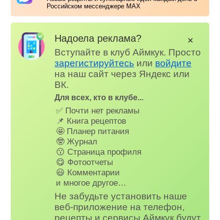
Российском мессенджере MAX
Надоела реклама?
✕
Вступайте в клуб Аймкук. Просто
зарегистируйтесь
или
войдите
на наш сайт через Яндекс или
ВК.
Для всех, кто в клубе...
✅ Почти нет рекламы
📌 Книга рецептов
🤩 Планер питания
🤓 Журнал
😗 Страница профиля
😋 Фотоотчеты
😃 Комментарии
и многое другое…
Не забудьте установить наше
веб-приложение на телефон,
рецепты и сервисы Аймкук будут