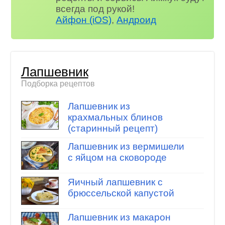
всегда под рукой!
Айфон (iOS)
,
Андроид
Лапшевник
Подборка рецептов
Лапшевник из
крахмальных блинов
(старинный рецепт)
Лапшевник из вермишели
с яйцом на сковороде
Яичный лапшевник с
брюссельской капустой
Лапшевник из макарон