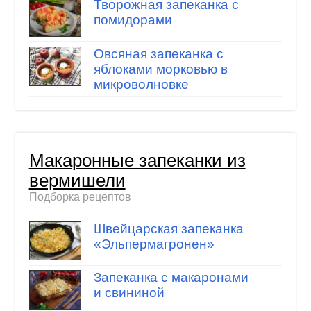
Творожная запеканка с
помидорами
Овсяная запеканка с
яблоками морковью в
микроволновке
Макаронные запеканки из
вермишели
Подборка рецептов
Швейцарская запеканка
«Эльпермагронен»
Запеканка с макаронами
и свининой