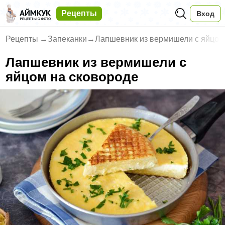
Рецепты
Вход
Рецепты
→
Запеканки
→
Лапшевник из вермишели с яйцом
Лапшевник из вермишели с
яйцом на сковороде