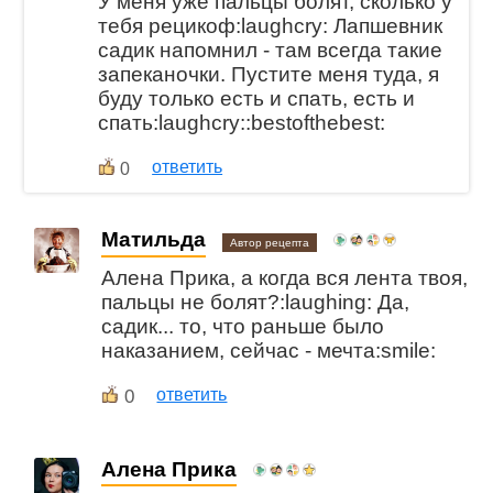
У меня уже пальцы болят, сколько у
тебя рецикоф:laughcry: Лапшевник
садик напомнил - там всегда такие
запеканочки. Пустите меня туда, я
буду только есть и спать, есть и
спать:laughcry::bestofthebest:
ответить
0
Матильда
Автор рецепта
Алена Прика, а когда вся лента твоя,
пальцы не болят?:laughing: Да,
садик... то, что раньше было
наказанием, сейчас - мечта:smile:
0
ответить
Алена Прика