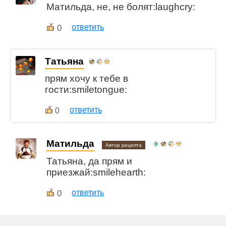
Матильда, не, не болят:laughcry:
0
ответить
Татьяна
прям хочу к тебе в
гости:smiletongue:
ответить
0
Матильда
Автор рецепта
Татьяна, да прям и
приезжай:smilehearth:
0
ответить