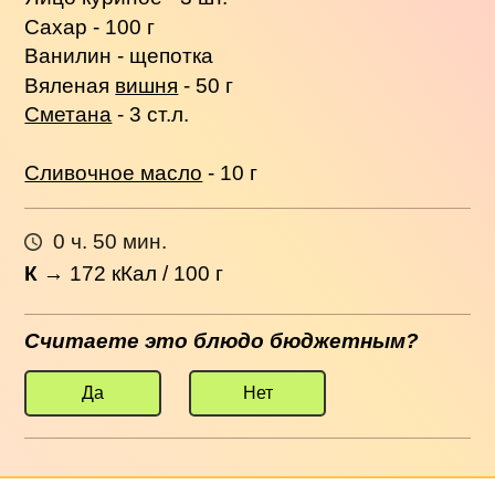
Сахар - 100 г
Ванилин - щепотка
Вяленая
вишня
- 50 г
Сметана
- 3 ст.л.
Сливочное масло
- 10 г
0 ч. 50 мин.
К
→
172
кКал / 100 г
Считаете это блюдо бюджетным?
Да
Нет