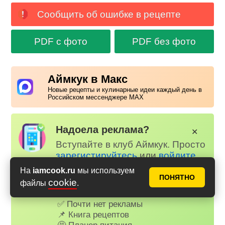
Сообщить об ошибке в рецепте
PDF с фото
PDF без фото
Аймкук в Макс
Новые рецепты и кулинарные идеи каждый день в
Российском мессенджере MAX
Надоела реклама?
✕
Вступайте в клуб Аймкук. Просто
зарегистируйтесь
или
войдите
на наш сайт через Яндекс или
На
iamcook.ru
мы используем
ВК.
ПОНЯТНО
cookie
файлы
.
Для всех, кто в клубе...
✅ Почти нет рекламы
📌 Книга рецептов
🤩 Планер питания