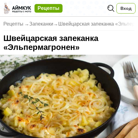
Рецепты
Вход
Рецепты
→
Запеканки
→
Швейцарская запеканка «Эльпер
Швейцарская запеканка
«Эльпермагронен»