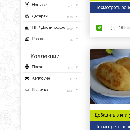
Напитки
491
Посмотреть рец
Десерты
1256
ПП / Диетическое
169 к
3929
Разное
76
Коллекции
Пасха
237
Хэллоуин
31
Выпечка
1296
Добавить в книг
Посмотреть рец