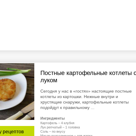
Постные картофельные котлеты 
луком
Сегодня у нас в «гостях» настоящие постные
котлеты из картошки. Нежные внутри и
хрустящие снаружи, картофельные котлеты
подойдут к правильному ...
Ингредиенты
Картофель – 4 клубня
Лук репчатый – 1 головка
у рецептов
Соль – по вкусу
Масло подсолнечное – для жарки