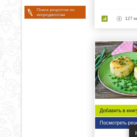
Поиск рецептов по
ингредиентам
127 к
Добавить в книг
Посмотреть рец