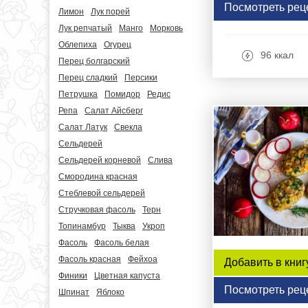
Посмотреть рец
Лимон
Лук порей
Лук репчатый
Манго
Морковь
Облепиха
Огурец
96 ккал
Перец болгарский
Перец сладкий
Персики
Петрушка
Помидор
Редис
Репа
Салат Айсберг
Салат Латук
Свекла
Сельдерей
Сельдерей корневой
Слива
Смородина красная
Стеблевой сельдерей
Стручковая фасоль
Терн
Топинамбур
Тыква
Укроп
Фасоль
Фасоль белая
Фасоль красная
Фейхоа
Добавить в книг
Финики
Цветная капуста
Посмотреть рец
Шпинат
Яблоко