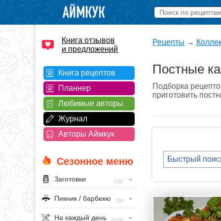
Книга отзывов
Рецепты
→
Колле
и предложений
Постные ка
Книга рецептов
Подборка рецепто
Планнер
приготовить постн
Любимые авторы
Журнал
Авторы Аймкук
Сезонное меню
Заготовки
1347
Пикник / барбекю
293
На каждый день
20160