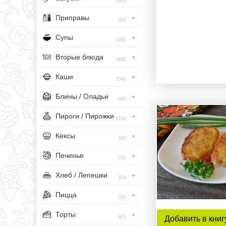
1456
Приправы
320
Супы
1083
Вторые блюда
4682
Каши
1543
Блины / Оладьи
965
Пироги / Пирожки
2134
Кексы
563
Печенье
728
Хлеб / Лепешки
433
Пицца
260
Торты
801
Добавить в книг