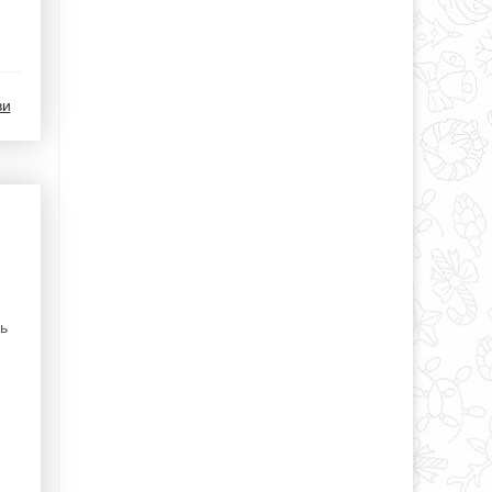
ви
ль