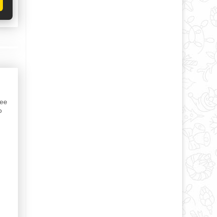
ша
нее
о