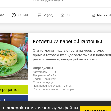
Укроп/петрушка – пучок
кал
50 мин
2 (22)
65
Alena20
Котлеты из вареной картошки
Эти котлетки - частые гости на моем столе,
причем готовлю их с удовольствием и наполня
разной зеленью, иногда добавляю сыр. ...
Ингредиенты
Картофель - 1,5 кг
Лук репчатый - 1 шт.
Зелень - по вкусу
Соль - по вкусу
Панировачные сухари - 7 ст.л.
у рецептов
Растительное масло - для жарки
епт
На
iamcook.ru
мы используем файлы
ПОНЯТНО