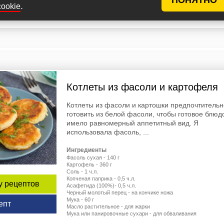
.
cookie
ал
40 мин
3 (11)
78
Галю
Котлеты из фасоли и картофеля
Котлеты из фасоли и картошки предпочтитель
готовить из белой фасоли, чтобы готовое блюд
имело равномерный аппетитный вид. Я
использовала фасоль, ...
Ингредиенты
Фасоль сухая - 140 г
Картофель - 360 г
Соль - 1 ч.л.
Копченая паприка - 0,5 ч.л.
у рецептов
Асафетида (100%)- 0,5 ч.л.
Черный молотый перец - на кончике ножа
Мука - 60 г
епт
Масло растительное - для жарки
Мука или панировочные сухари - для обваливания