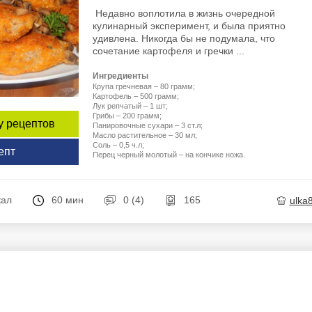
Недавно воплотила в жизнь очередной
кулинарный эксперимент, и была приятно
удивлена. Никогда бы не подумала, что
сочетание картофеля и гречки ...
Ингредиенты
Крупа гречневая – 80 грамм;
Картофель – 500 грамм;
Лук репчатый – 1 шт;
Грибы – 200 грамм;
у рецептов
Панировочные сухари – 3 ст.л;
Масло растительное – 30 мл;
Соль – 0,5 ч.л;
епт
Перец черный молотый – на кончике ножа.
кал
60 мин
0 (4)
165
ulka