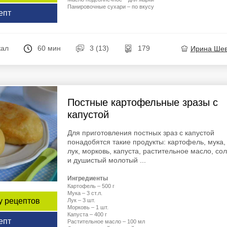
Панировочные сухари – по вкусу
епт
кал
60 мин
3 (13)
179
Ирина Ше
Постные картофельные зразы с
капустой
Для приготовления постных зраз с капустой
понадобятся такие продукты: картофель, мука,
лук, морковь, капуста, растительное масло, со
и душистый молотый ...
Ингредиенты
Картофель – 500 г
Мука – 3 ст.л.
у рецептов
Лук – 3 шт.
Морковь – 1 шт.
Капуста – 400 г
епт
Растительное масло – 100 мл