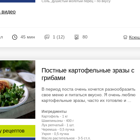
Соль, душистый молотый перец – по вкусу
 видео
ал
45 мин
1 (12)
80
Ксю
Постные картофельные зразы с
грибами
В период поста очень хочется разнообразить
свое меню и питаться вкусно. Я очень люблю
картофельные зразы, часто их готовлю и ...
Ингредиенты
Картофель - 1 кг
Шампиньоны - 400 г
Лук репчатый - 1 шт.
Черемша - 0,5 пучка
у рецептов
Укроп - 0,5 пучка
Масло растительное - 3-5 ст.л.