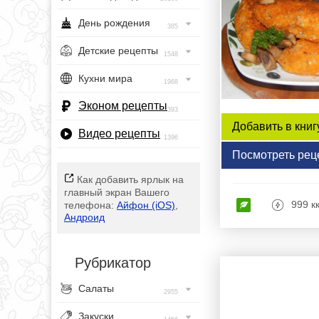
День рождения
385
Детские рецепты
1548
Кухни мира
1968
Эконом рецепты
393
Добавить в книг
Видео рецепты
1396
Посмотреть рец
Как добавить ярлык на
главный экран Вашего
999 к
телефона:
Айфон (iOS)
,
Андроид
Рубрикатор
Салаты
2955
Закуски