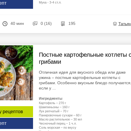
Мука - 3-4 ст.л.
епт
40 мин
0 (16)
195
Татья
Постные картофельные котлеты 
грибами
Отличная идея для вкусного обеда или даже
ужина – постные картофельные котлеты с
грибами. Особенно вкусным блюдо получается
если у ...
Ингредиенты
Картофель – 270 г
Шампиньоны – 160 г
у рецептов
Лук репчатый – 70 г
Панировочные сухари – 60 г
Масло растительное – 30 мл
епт
Чесночный перец – 1 ч.л.
Соль морская – по вкусу