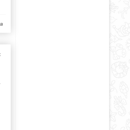
на
с
,