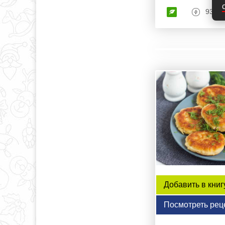
93 кк
Добавить в книг
Посмотреть рец