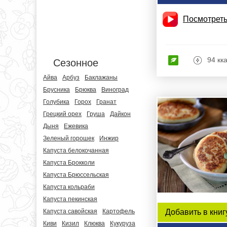
Посмотреть
94 кк
Сезонное
Айва
Арбуз
Баклажаны
Брусника
Брюква
Виноград
Голубика
Горох
Гранат
Грецкий орех
Груша
Дайкон
Дыня
Ежевика
Зеленый горошек
Инжир
Капуста белокочанная
Капуста Брокколи
Капуста Брюссельская
Капуста кольраби
Капуста пекинская
Капуста савойская
Картофель
Добавить в книг
Киви
Кизил
Клюква
Кукуруза