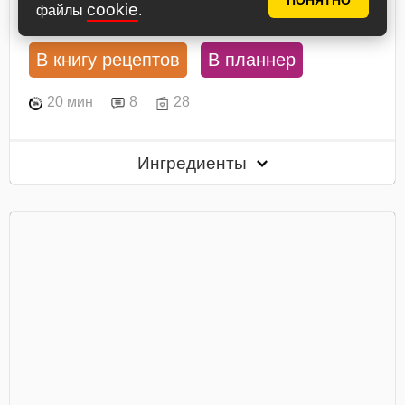
ПОНЯТНО
Посмотреть рецепт
cookie
файлы
.
В книгу рецептов
В планнер
20 мин
8
28
Ингредиенты