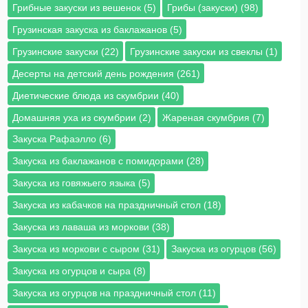
Грибные закуски из вешенок (5)
Грибы (закуски) (98)
Грузинская закуска из баклажанов (5)
Грузинские закуски (22)
Грузинские закуски из свеклы (1)
Десерты на детский день рождения (261)
Диетические блюда из скумбрии (40)
Домашняя уха из скумбрии (2)
Жареная скумбрия (7)
Закуска Рафаэлло (6)
Закуска из баклажанов с помидорами (28)
Закуска из говяжьего языка (5)
Закуска из кабачков на праздничный стол (18)
Закуска из лаваша из моркови (38)
Закуска из моркови с сыром (31)
Закуска из огурцов (56)
Закуска из огурцов и сыра (8)
Закуска из огурцов на праздничный стол (11)