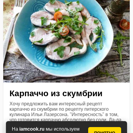
Карпаччо из скумбрии
Хочу предложить вам интересный рецепт
карпаччо из скумбрии по рецепту питерского
кулинара Ильи Лазерсона. "Интересность" в том,
что готовится карпаччо абсолютно без соли. Да-да,
казалось бы, что это за карпаччо...
На
iamcook.ru
мы используем