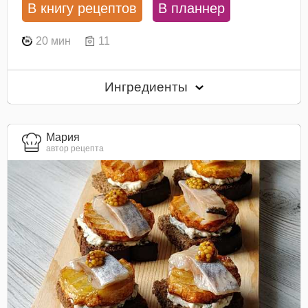
В книгу рецептов
В планнер
20 мин
11
Ингредиенты
Мария
автор рецепта