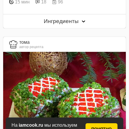
15 мин
18
96
Ингредиенты
тома
автор рецепта
На
iamcook.ru
мы используем