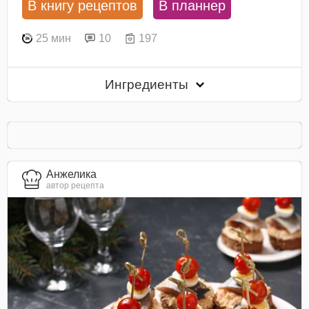
В книгу рецептов
В планнер
25 мин
10
197
Ингредиенты
Анжелика
автор рецепта