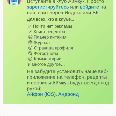
Вступайте в клуб Аймкук. Просто
зарегистируйтесь
или
войдите
на
наш сайт через Яндекс или ВК.
Для всех, кто в клубе...
✅ Почти нет рекламы
📌 Книга рецептов
🤩 Планер питания
🤓 Журнал
😗 Страница профиля
😋 Фотоотчеты
😃 Комментарии
и многое другое…
Не забудьте установить наше веб-
приложение на телефон, рецепты
и сервисы Аймкук будут всегда под
рукой!
Айфон (iOS)
,
Андроид