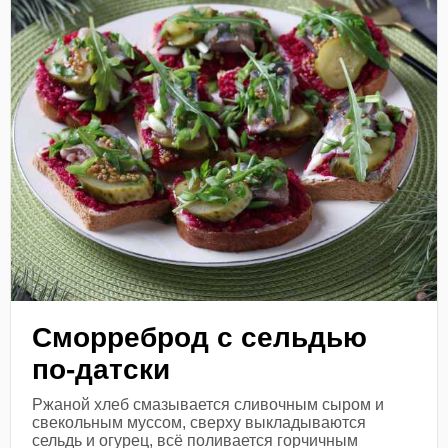
Сморреброд с сельдью
по-датски
Ржаной хлеб смазывается сливочным сыром и
свекольным муссом, сверху выкладываются
сельдь и огурец, всё поливается горчичным