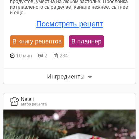
продуктов, уместна на любом застолье. Прослойка
из плавленого сыра делает канапе нежнее, сытнее
и еще...
Посмотреть рецепт
В книгу рецептов
В планнер
10 мин
2
234
Ингредиенты
Natali
автор рецепта