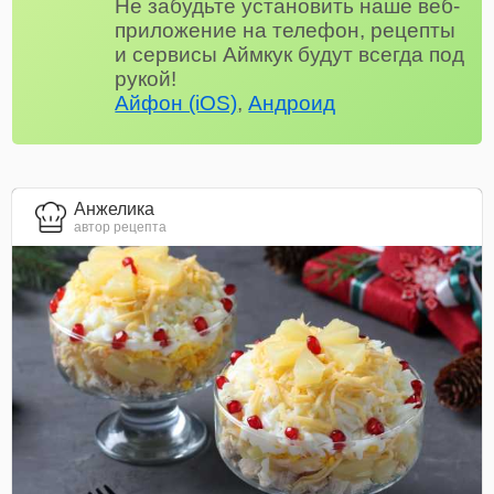
Не забудьте установить наше веб-
приложение на телефон, рецепты
и сервисы Аймкук будут всегда под
рукой!
Айфон (iOS)
,
Андроид
Анжелика
автор рецепта