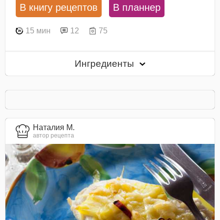
В книгу рецептов
В планнер
15 мин
12
75
Ингредиенты
Наталия М.
автор рецепта