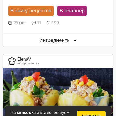
В книгу рецептов
В планнер
25 мин
11
199
Ингредиенты
ElenaV
автор рецепта
На
iamcook.ru
мы используем