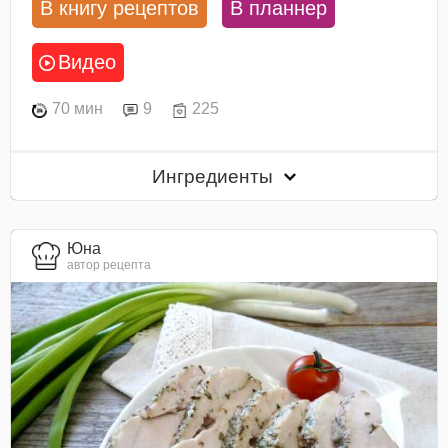
В книгу рецептов
В планнер
Видео
70 мин
9
225
Ингредиенты
Юна
автор рецепта