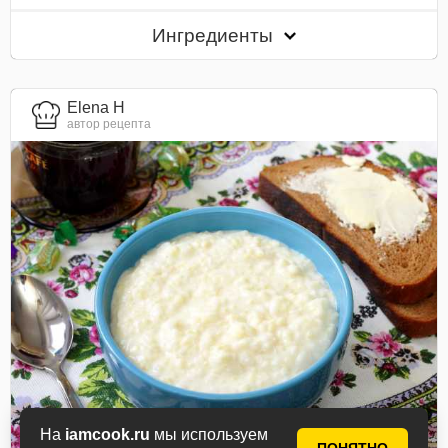
Ингредиенты
Elena H
автор рецепта
На
iamcook.ru
мы используем