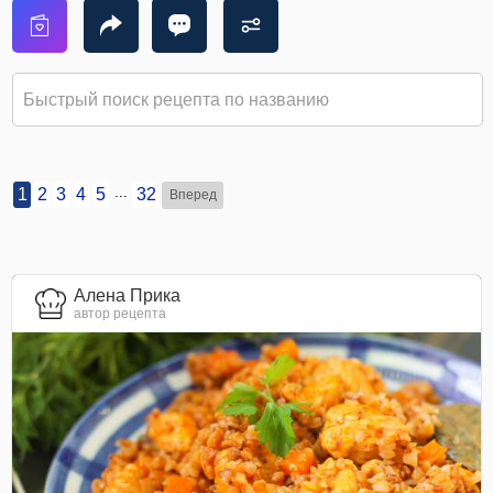
...
1
2
3
4
5
32
Вперед
Алена Прика
автор рецепта