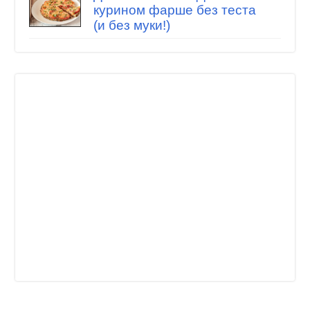
курином фарше без теста
(и без муки!)