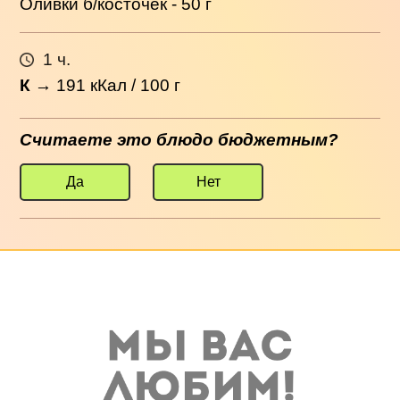
Оливки б/косточек - 50 г
1 ч.
К
→
191
кКал / 100 г
Считаете это блюдо бюджетным?
Да
Нет