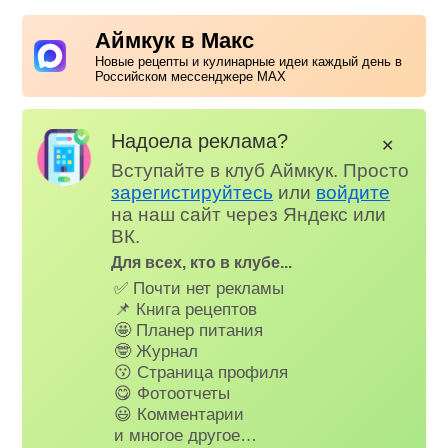
Аймкук в Макс
Новые рецепты и кулинарные идеи каждый день в
Российском мессенджере MAX
Надоела реклама?
✕
Вступайте в клуб Аймкук. Просто
зарегистируйтесь
или
войдите
на наш сайт через Яндекс или
ВК.
Для всех, кто в клубе...
✅ Почти нет рекламы
📌 Книга рецептов
🤩 Планер питания
🤓 Журнал
😗 Страница профиля
😋 Фотоотчеты
😃 Комментарии
и многое другое…